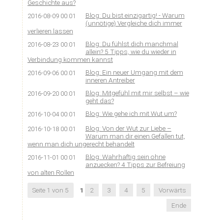
Geschichte aus?
Blog: Du bist einzigartig! - Warum
2016-08-09 00:01
(unnötige) Vergleiche dich immer
verlieren lassen
Blog: Du fühlst dich manchmal
2016-08-23 00:01
allein? 5 Tipps, wie du wieder in
Verbindung kommen kannst
Blog: Ein neuer Umgang mit dem
2016-09-06 00:01
inneren Antreiber
Blog: Mitgefühl mit mir selbst – wie
2016-09-20 00:01
geht das?
Blog: Wie gehe ich mit Wut um?
2016-10-04 00:01
Blog: Von der Wut zur Liebe –
2016-10-18 00:01
Warum man dir einen Gefallen tut,
wenn man dich ungerecht behandelt
Blog: Wahrhaftig sein ohne
2016-11-01 00:01
anzuecken? 4 Tipps zur Befreiung
von alten Rollen
Seite 1 von 5
1
2
3
4
5
Vorwärts
Ende