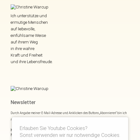
Ich unterstütze und
ermutige Menschen
auf liebevolle,
einfühlsame Weise
auf ihrem Weg
in ihre wahre
Kraft und Freiheit
und ihre Lebensfreude.
Newsletter
Durch Angabe meiner E-Mail-Adresse und Anklicken des Buttons „Abonnieren“ bin ich
mich mit
Datenschutzerklärung
einverstanden.
Erlauben Sie Youtube Cookies?
Kostenloses E- und Audiobook & monatliche Inspirationen via
Newsletter:
Sonst verwenden wir nur notwendige Cookies.