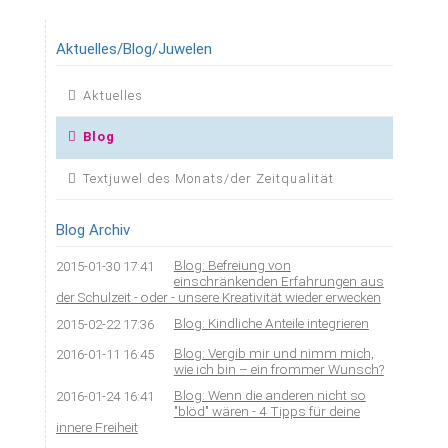
"irdische"
Weise
Aktuelles/Blog/Juwelen
Navigation
Aktuelles
überspringen
Blog
Textjuwel des Monats/der Zeitqualität
Blog Archiv
Blog: Befreiung von
2015-01-30 17:41
einschränkenden Erfahrungen aus
der Schulzeit - oder - unsere Kreativität wieder erwecken
Blog: Kindliche Anteile integrieren
2015-02-22 17:36
Blog: Vergib mir und nimm mich,
2016-01-11 16:45
wie ich bin – ein frommer Wunsch?
Blog: Wenn die anderen nicht so
2016-01-24 16:41
"blöd" wären - 4 Tipps für deine
innere Freiheit