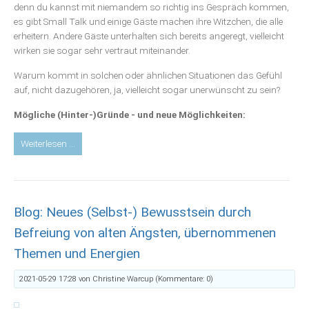
denn du kannst mit niemandem so richtig ins Gespräch kommen,
es gibt Small Talk und einige Gäste machen ihre Witzchen, die alle
erheitern. Andere Gäste unterhalten sich bereits angeregt, vielleicht
wirken sie sogar sehr vertraut miteinander.
Warum kommt in solchen oder ähnlichen Situationen das Gefühl
auf, nicht dazugehören, ja, vielleicht sogar unerwünscht zu sein?
Mögliche (Hinter-)Gründe - und neue Möglichkeiten:
Blog:
Weiterlesen …
„Man
will
mich
nicht“
Blog: Neues (Selbst-) Bewusstsein durch
–
4
Befreiung von alten Ängsten, übernommenen
Gründe,
Themen und Energien
warum
wir
2021-05-29 17:28
von Christine Warcup (Kommentare: 0)
uns
manchmal