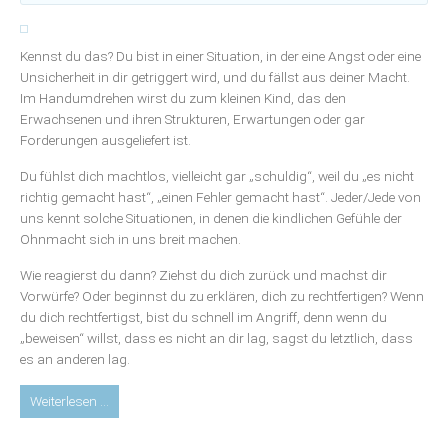
alten
Ängsten,
übernommenen
Kennst du das? Du bist in einer Situation, in der eine Angst oder eine
Themen
Unsicherheit in dir getriggert wird, und du fällst aus deiner Macht.
und
Im Handumdrehen wirst du zum kleinen Kind, das den
Energien
Erwachsenen und ihren Strukturen, Erwartungen oder gar
Forderungen ausgeliefert ist.
Du fühlst dich machtlos, vielleicht gar „schuldig“, weil du „es nicht
richtig gemacht hast“, „einen Fehler gemacht hast“. Jeder/Jede von
uns kennt solche Situationen, in denen die kindlichen Gefühle der
Ohnmacht sich in uns breit machen.
Wie reagierst du dann? Ziehst du dich zurück und machst dir
Vorwürfe? Oder beginnst du zu erklären, dich zu rechtfertigen? Wenn
du dich rechtfertigst, bist du schnell im Angriff, denn wenn du
„beweisen“ willst, dass es nicht an dir lag, sagst du letztlich, dass
es an anderen lag.
Blog:
Weiterlesen …
Wie
du