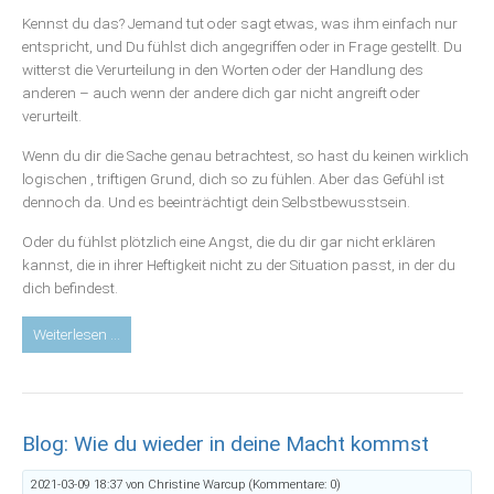
ausgeschlossen
Kennst du das? Jemand tut oder sagt etwas, was ihm einfach nur
fühlen
entspricht, und Du fühlst dich angegriffen oder in Frage gestellt. Du
witterst die Verurteilung in den Worten oder der Handlung des
anderen – auch wenn der andere dich gar nicht angreift oder
verurteilt.
Wenn du dir die Sache genau betrachtest, so hast du keinen wirklich
logischen , triftigen Grund, dich so zu fühlen. Aber das Gefühl ist
dennoch da. Und es beeinträchtigt dein Selbstbewusstsein.
Oder du fühlst plötzlich eine Angst, die du dir gar nicht erklären
kannst, die in ihrer Heftigkeit nicht zu der Situation passt, in der du
dich befindest.
Blog:
Weiterlesen …
Neues
(Selbst-)
Bewusstsein
durch
Blog: Wie du wieder in deine Macht kommst
Befreiung
von
2021-03-09 18:37
von Christine Warcup (Kommentare: 0)