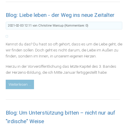
wieder
in
Blog: Liebe leben - der Weg ins neue Zeitalter
deine
Macht
2021-02-03 12:11
von Christine Warcup (Kommentare: 0)
kommst
Kennst du das? Du hast so oft gehört, dass es um die Liebe geht, die
wir finden sollen. Doch geht es nicht darum, die Liebe im Außen zu
finden, sondern im Innen, in unserem eigenen Herzen.
Hierzu in der Vorveröffentlichung das letzte Kapitel des 3. Bandes
der Herzens-Bildung, die ich Mitte Januar fertiggestellt habe:
Blog:
Weiterlesen …
Liebe
leben
-
der
Blog: Um Unterstützung bitten – nicht nur auf
Weg
ins
"irdische" Weise
neue