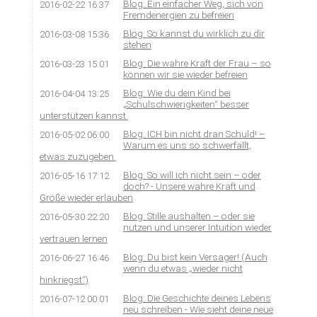
Blog: Ein einfacher Weg, sich von
2016-02-22 16:37
Fremdenergien zu befreien
Blog: So kannst du wirklich zu dir
2016-03-08 15:36
stehen
Blog: Die wahre Kraft der Frau – so
2016-03-23 15:01
können wir sie wieder befreien
Blog: Wie du dein Kind bei
2016-04-04 13:25
„Schulschwierigkeiten“ besser
unterstützen kannst.
Blog: ICH bin nicht dran Schuld! –
2016-05-02 06:00
Warum es uns so schwerfällt,
etwas zuzugeben.
Blog: So will ich nicht sein – oder
2016-05-16 17:12
doch? - Unsere wahre Kraft und
Größe wieder erlauben
Blog: Stille aushalten – oder sie
2016-05-30 22:20
nutzen und unserer Intuition wieder
vertrauen lernen
Blog: Du bist kein Versager! (Auch
2016-06-27 16:46
wenn du etwas „wieder nicht
hinkriegst“)
Blog: Die Geschichte deines Lebens
2016-07-12 00:01
neu schreiben - Wie sieht deine neue