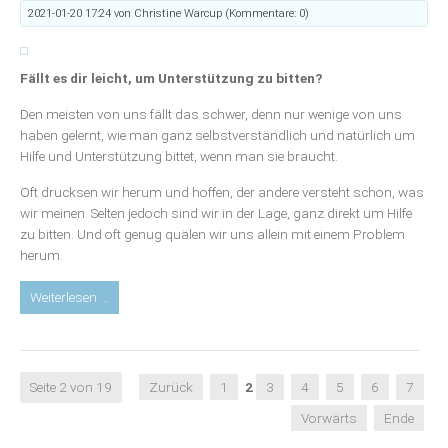
Zeitalter
2021-01-20 17:24
von Christine Warcup (Kommentare: 0)
Fällt es dir leicht, um Unterstützung zu bitten?
Den meisten von uns fällt das schwer, denn nur wenige von uns
haben gelernt, wie man ganz selbstverständlich und natürlich um
Hilfe und Unterstützung bittet, wenn man sie braucht.
Oft drucksen wir herum und hoffen, der andere versteht schon, was
wir meinen. Selten jedoch sind wir in der Lage, ganz direkt um Hilfe
zu bitten. Und oft genug quälen wir uns allein mit einem Problem
herum.
Blog:
Weiterlesen …
Um
Unterstützung
bitten
–
Seite 2 von 19
Zurück
1
2
3
4
5
6
7
nicht
Vorwärts
Ende
nur
auf