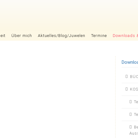
eit
Über mich
Aktuelles/Blog/Juwelen
Termine
Downloads 
Downlo
Nav
BÜC
übers
KO
T
T
B
Auss