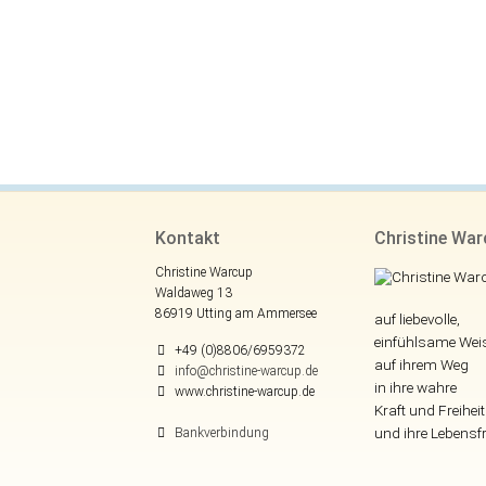
Kontakt
Christine Wa
Christine Warcup
Waldaweg 13
86919 Utting am Ammersee
auf liebevolle,
einfühlsame Wei
+49 (0)8806/6959372
auf ihrem Weg
info@christine-warcup.de
in ihre wahre
www.christine-warcup.de
Kraft und Freiheit
und ihre Lebensf
Bankverbindung