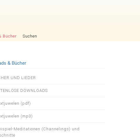
& Bücher
Suchen
ads & Bücher
igation
HER UND LIEDER
pringen
STENLOSE DOWNLOADS
extjuwelen (pdf)
extjuwelen (mp3)
eispiel-Meditationen (Channelings) und
chnitte