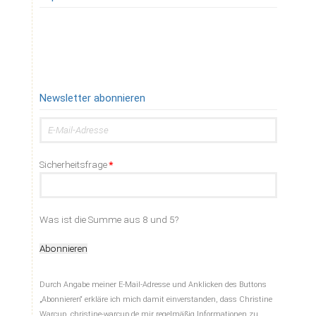
Newsletter abonnieren
E-
Mail-
Adresse
Pflichtfeld
Sicherheitsfrage
*
Was ist die Summe aus 8 und 5?
Abonnieren
Durch Angabe meiner E-Mail-Adresse und Anklicken des Buttons
„Abonnieren“ erkläre ich mich damit einverstanden, dass Christine
Warcup, christine-warcup.de mir regelmäßig Informationen zu