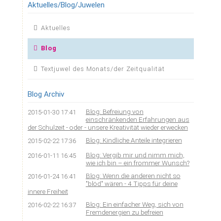
Aktuelles/Blog/Juwelen
-
unsere
Navigation
Aktuelles
Kreativität
überspringen
wieder
Blog
erwecken
Textjuwel des Monats/der Zeitqualität
Blog Archiv
Blog: Befreiung von
2015-01-30 17:41
einschränkenden Erfahrungen aus
der Schulzeit - oder - unsere Kreativität wieder erwecken
Blog: Kindliche Anteile integrieren
2015-02-22 17:36
Blog: Vergib mir und nimm mich,
2016-01-11 16:45
wie ich bin – ein frommer Wunsch?
Blog: Wenn die anderen nicht so
2016-01-24 16:41
"blöd" wären - 4 Tipps für deine
innere Freiheit
Blog: Ein einfacher Weg, sich von
2016-02-22 16:37
Fremdenergien zu befreien