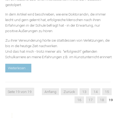
gestolpert.
In dem Artikel wird beschrieben, wie eine Doktorandin, die immer
leicht und gern gelernt hat, erfolgreiche Menschen nach ihren
Erfahrungen in der Schule befragt hat - in der Erwartung, nur
positive Äußerungen zu hören.
Zu ihrer Verwunderung hörte sie stattdessen von Verletzungen, die
bis in die heutige Zeit nachwirken.
Und das hat mich - trotz meiner als "erfolgreich" geltenden
Schulkarriere an meine Erfahrungen z.B. im Kunstunterricht erinnert:
Blog:
Weiterlesen …
Befreiung
von
einschränkenden
Erfahrungen
Seite 19 von 19
Anfang
Zurück
13
14
15
aus
16
17
18
19
der
Schulzeit
-
oder