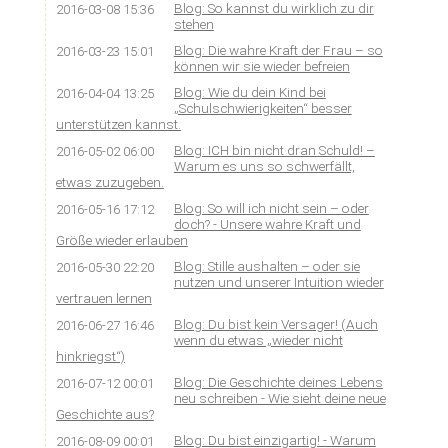
Blog: So kannst du wirklich zu dir
2016-03-08 15:36
stehen
Blog: Die wahre Kraft der Frau – so
2016-03-23 15:01
können wir sie wieder befreien
Blog: Wie du dein Kind bei
2016-04-04 13:25
„Schulschwierigkeiten“ besser
unterstützen kannst.
Blog: ICH bin nicht dran Schuld! –
2016-05-02 06:00
Warum es uns so schwerfällt,
etwas zuzugeben.
Blog: So will ich nicht sein – oder
2016-05-16 17:12
doch? - Unsere wahre Kraft und
Größe wieder erlauben
Blog: Stille aushalten – oder sie
2016-05-30 22:20
nutzen und unserer Intuition wieder
vertrauen lernen
Blog: Du bist kein Versager! (Auch
2016-06-27 16:46
wenn du etwas „wieder nicht
hinkriegst“)
Blog: Die Geschichte deines Lebens
2016-07-12 00:01
neu schreiben - Wie sieht deine neue
Geschichte aus?
Blog: Du bist einzigartig! - Warum
2016-08-09 00:01