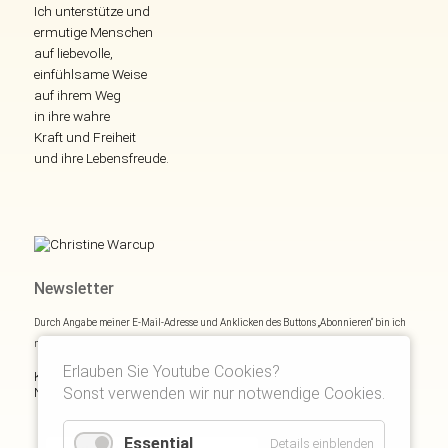
Ich unterstütze und
ermutige Menschen
auf liebevolle,
einfühlsame Weise
auf ihrem Weg
in ihre wahre
Kraft und Freiheit
und ihre Lebensfreude.
Newsletter
Durch Angabe meiner E-Mail-Adresse und Anklicken des Buttons „Abonnieren“ bin ich
mich mit
Datenschutzerklärung
einverstanden.
Erlauben Sie Youtube Cookies?
Kostenloses E- und Audiobook & monatliche Inspirationen via
Newsletter:
Sonst verwenden wir nur notwendige Cookies.
Essential
Details einblenden