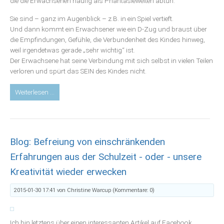
die die Erwachsenen häufig als Phantasiewelten abtun.
Sie sind – ganz im Augenblick – z.B. in ein Spiel vertieft.
Und dann kommt ein Erwachsener wie ein D-Zug und braust über
die Empfindungen, Gefühle, die Verbundenheit des Kindes hinweg,
weil irgendetwas gerade „sehr wichtig“ ist.
Der Erwachsene hat seine Verbindung mit sich selbst in vielen Teilen
verloren und spürt das SEIN des Kindes nicht.
Blog:
Weiterlesen …
Kindliche
Anteile
integrieren
Blog: Befreiung von einschränkenden
Erfahrungen aus der Schulzeit - oder - unsere
Kreativität wieder erwecken
2015-01-30 17:41
von Christine Warcup (Kommentare: 0)
Ich bin letztens über einen interessanten Artikel auf Facebook