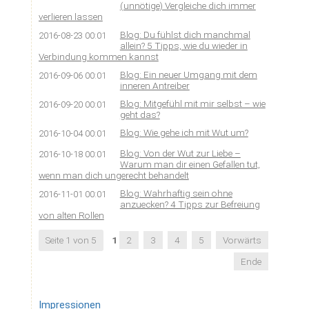
(unnötige) Vergleiche dich immer
verlieren lassen
Blog: Du fühlst dich manchmal
2016-08-23 00:01
allein? 5 Tipps, wie du wieder in
Verbindung kommen kannst
Blog: Ein neuer Umgang mit dem
2016-09-06 00:01
inneren Antreiber
Blog: Mitgefühl mit mir selbst – wie
2016-09-20 00:01
geht das?
Blog: Wie gehe ich mit Wut um?
2016-10-04 00:01
Blog: Von der Wut zur Liebe –
2016-10-18 00:01
Warum man dir einen Gefallen tut,
wenn man dich ungerecht behandelt
Blog: Wahrhaftig sein ohne
2016-11-01 00:01
anzuecken? 4 Tipps zur Befreiung
von alten Rollen
Seite 1 von 5
1
2
3
4
5
Vorwärts
Ende
Impressionen