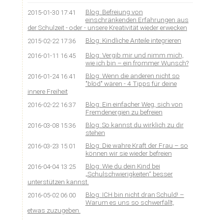
Blog: Befreiung von
2015-01-30 17:41
einschränkenden Erfahrungen aus
der Schulzeit - oder - unsere Kreativität wieder erwecken
Blog: Kindliche Anteile integrieren
2015-02-22 17:36
Blog: Vergib mir und nimm mich,
2016-01-11 16:45
wie ich bin – ein frommer Wunsch?
Blog: Wenn die anderen nicht so
2016-01-24 16:41
"blöd" wären - 4 Tipps für deine
innere Freiheit
Blog: Ein einfacher Weg, sich von
2016-02-22 16:37
Fremdenergien zu befreien
Blog: So kannst du wirklich zu dir
2016-03-08 15:36
stehen
Blog: Die wahre Kraft der Frau – so
2016-03-23 15:01
können wir sie wieder befreien
Blog: Wie du dein Kind bei
2016-04-04 13:25
„Schulschwierigkeiten“ besser
unterstützen kannst.
Blog: ICH bin nicht dran Schuld! –
2016-05-02 06:00
Warum es uns so schwerfällt,
etwas zuzugeben.