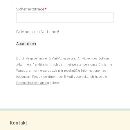
Adresse
Pflichtfeld
Sicherheitsfrage
*
Bitte addieren Sie 1 und 6.
Abonnieren
Durch Angabe meiner E-Mail-Adresse und Anklicken des Buttons
„Abonnieren“ erkläre ich mich damit einverstanden, dass Christine
Warcup, christine-warcup.de mir regelmäßig Informationen zu
folgendem Produktsortiment per E-Mail zuschickt. Ich habe die
Datenschutzerklärung
gelesen.
Kontakt