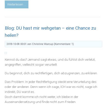
Blog:
Weiterlesen …
Erinnere
dich:
Du
bist
Blog: DU hast mir wehgetan – eine Chance zu
reinen
Herzens
heilen?
-
oder
2018-10-09 00:01
von Christine Warcup (Kommentare: 1)
-
die
Befreiung
Kennst du das? Jemand sagt etwas, und du fühlst dich verletzt,
von
angegriffen, vielleicht sogar verurteilt.
sogenannter
Du beginnst, dich zu rechtfertigen, dich abzugrenzen, zu erklären.
Schuld
Das Problem: In jeder Rechtfertigung steckt eine Verurteilung des
oder der anderen. Denn wenn ich sage, ICH war es nicht, sage ich
indirekt, DU warst es.
Doch damit komme ich nicht weiter, ich bleibe in der
Auseinandersetzung und finde nicht zum Frieden.