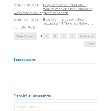
Blog: Von der Wut zur Liebe –
2016-10-18 00:01
Warum man dir einen Gefallen tut,
wenn man dich ungerecht behandelt
Blog: Wahrhaftig sein ohne
2016-11-01 00:01
anzuecken? 4 Tipps zur Befreiung
von alten Rollen
Seite 1 von 5
1
2
3
4
5
Vorwärts
Ende
Impressionen
Newsletter abonnieren
E-
Mail-