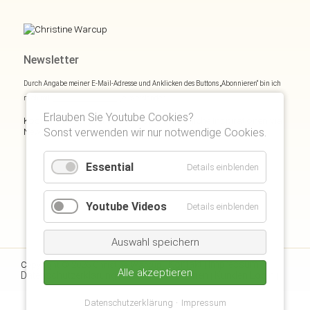
Newsletter
Durch Angabe meiner E-Mail-Adresse und Anklicken des Buttons „Abonnieren“ bin ich
mich mit
Datenschutzerklärung
einverstanden.
Erlauben Sie Youtube Cookies?
Kostenloses E- und Audiobook & monatliche Inspirationen via
Newsletter:
Sonst verwenden wir nur notwendige Cookies.
Essential
Details einblenden
Youtube Videos
Details einblenden
Auswahl speichern
Kontakt
Impressum
Copyright © 2026 Christine Warcup |
|
|
Alle akzeptieren
Datenschutzerklärung
Disclaimer
Suchen
Kunden Login
|
|
|
|
Datenschutzerklärung
Impressum