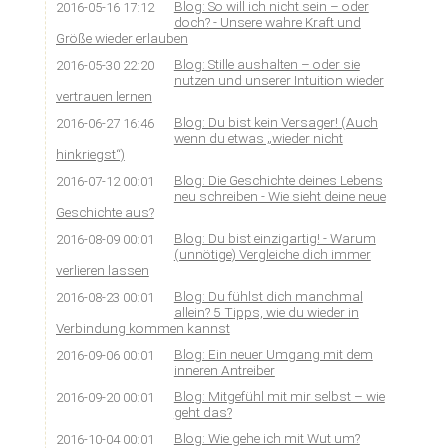
Blog: So will ich nicht sein – oder
2016-05-16 17:12
doch? - Unsere wahre Kraft und
Größe wieder erlauben
Blog: Stille aushalten – oder sie
2016-05-30 22:20
nutzen und unserer Intuition wieder
vertrauen lernen
Blog: Du bist kein Versager! (Auch
2016-06-27 16:46
wenn du etwas „wieder nicht
hinkriegst“)
Blog: Die Geschichte deines Lebens
2016-07-12 00:01
neu schreiben - Wie sieht deine neue
Geschichte aus?
Blog: Du bist einzigartig! - Warum
2016-08-09 00:01
(unnötige) Vergleiche dich immer
verlieren lassen
Blog: Du fühlst dich manchmal
2016-08-23 00:01
allein? 5 Tipps, wie du wieder in
Verbindung kommen kannst
Blog: Ein neuer Umgang mit dem
2016-09-06 00:01
inneren Antreiber
Blog: Mitgefühl mit mir selbst – wie
2016-09-20 00:01
geht das?
Blog: Wie gehe ich mit Wut um?
2016-10-04 00:01