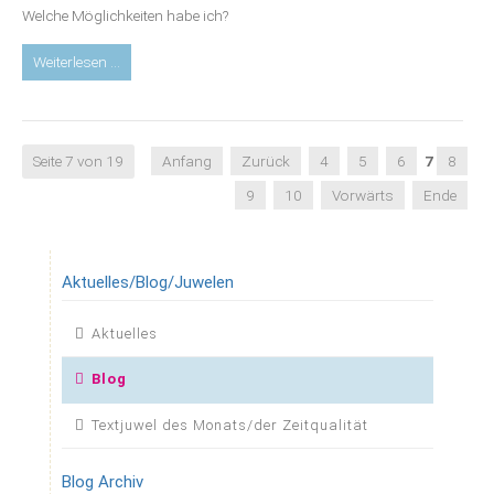
Welche Möglichkeiten habe ich?
Blog:
Weiterlesen …
DU
hast
mir
wehgetan
Seite 7 von 19
Anfang
Zurück
4
5
6
7
8
–
9
10
Vorwärts
Ende
eine
Chance
zu
heilen?
Aktuelles/Blog/Juwelen
Navigation
Aktuelles
überspringen
Blog
Textjuwel des Monats/der Zeitqualität
Blog Archiv