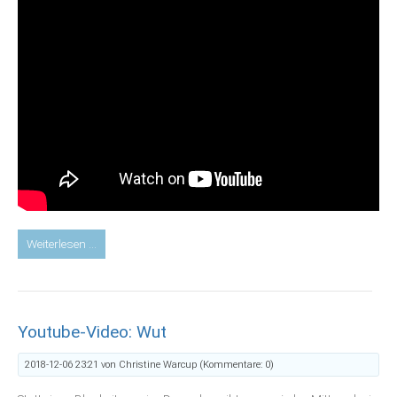
Youtube-
Weiterlesen …
Video:
Selbstheilung
durch
gelenkte
Youtube-Video: Wut
Aufmerksamkeit
2018-12-06 23:21
von Christine Warcup (Kommentare: 0)