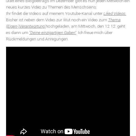
Statt eines Blogbeitrags im Dezember gibt es nun jeden Mittwoch ein
neues kurzes Video zu Themen des Menschseins.
Ihr findet die Videos auf meinem Youtube-Kanal unter
Liked Videos.
Bisher ist neben dem Video zur Wut noch ein Video zum
Thema
(Eigen-)Verantwortung
hochgeladen, am Mittwoch, den 12.12. geht
es dann um
"Deine einzigartigen Gaben"
. Ich freue mich über
Rückmeldungen und Anregungen.