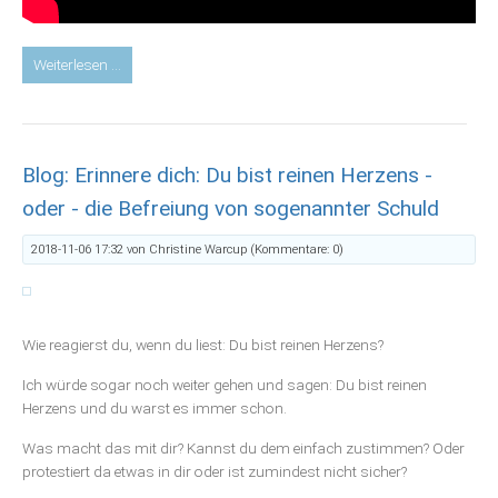
Youtube-
Weiterlesen …
Video:
Wut
Blog: Erinnere dich: Du bist reinen Herzens -
oder - die Befreiung von sogenannter Schuld
2018-11-06 17:32
von Christine Warcup (Kommentare: 0)
Wie reagierst du, wenn du liest: Du bist reinen Herzens?
Ich würde sogar noch weiter gehen und sagen: Du bist reinen
Herzens und du warst es immer schon.
Was macht das mit dir? Kannst du dem einfach zustimmen? Oder
protestiert da etwas in dir oder ist zumindest nicht sicher?