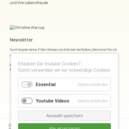
und ihre Lebensfreude.
Newsletter
Durch Angabe meiner E-Mail-Adresse und Anklicken des Buttons „Abonnieren“ bin ich
mich mit
Datenschutzerklärung
einverstanden.
Erlauben Sie Youtube Cookies?
Kostenloses E- und Audiobook & monatliche Inspirationen via
Sonst verwenden wir nur notwendige Cookies.
Newsletter:
Essential
Details einblenden
Youtube Videos
Details einblenden
Auswahl speichern
Kontakt
Impressum
Copyright © 2026 Christine Warcup |
|
|
Alle akzeptieren