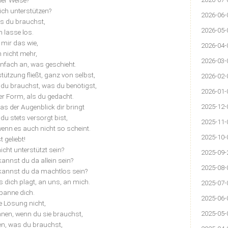
her Weise?
ich unterstützen?
2026-06-
s du brauchst,
2026-05-
 lasse los.
mir das wie,
2026-04-
 nicht mehr,
2026-03-
fach an, was geschieht.
tützung fließt, ganz von selbst,
2026-02-
as du brauchst, was du benötigst,
2026-01-
rer Form, als du gedacht.
as der Augenblick dir bringt
2025-12-
u stets versorgt bist,
2025-11-
 wenn es auch nicht so scheint.
2025-10-
t geliebt!
cht unterstützt sein?
2025-09-
kannst du da allein sein?
2025-08-
 kannst du da machtlos sein?
 dich plagt, an uns, an mich.
2025-07-
panne dich.
2025-06-
e Lösung nicht,
nnen, wenn du sie brauchst,
2025-05-
en, was du brauchst,