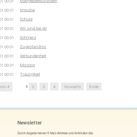
Mangelbewusstsein
01 00:01
Impulse
01 00:01
Schuld
01 00:01
Wir sind bei dir
01 00:01
Schmerz
01 00:01
Zugeständnis
01 00:01
Verbundenheit
01 00:01
Mission
01 00:01
Traurigkeit
01 00:01
 von 4
1
2
3
4
Vorwärts
Ende
Newsletter
Durch Angabe meiner E-Mail-Adresse und Anklicken des