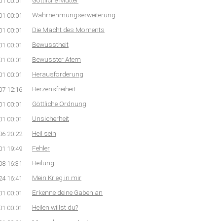
Göttliche Mutter
01 00:01
Wahrnehmungserweiterung
01 00:01
Die Macht des Moments
01 00:01
Bewusstheit
01 00:01
Bewusster Atem
01 00:01
Herausforderung
01 00:01
Herzensfreiheit
07 12:16
Göttliche Ordnung
01 00:01
Unsicherheit
01 00:01
Heil sein
06 20:22
Fehler
01 19:49
Heilung
08 16:31
Mein Krieg in mir
24 16:41
Erkenne deine Gaben an
01 00:01
Heilen willst du?
01 00:01