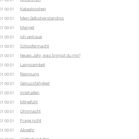
Katastrophen
01 00:01
Mein Selbstverständnis
01 00:01
Mangel
01 00:01
Ich vertraue
01 00:01
Schöpfermacht
01 00:01
Neues Jahr, was bringst du mir?
01 00:01
Langsamkeit
01 00:01
Reinigung
01 00:01
Genussfähgkeit
01 00:01
Innehalten
21 00:01
Mitgefühl
01 00:01
Ohnmacht
01 00:01
Frage nicht
01 00:01
Abwehr
01 00:01