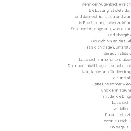
wenn der Augenblick erreich
Die Lösung ist stets da,
und dennoch ist sie da und wart
in Erscheinung treten zu könn
So lasse los, sage uns, was du br
und übergib 
Gib dich hin an das Le
lass dich tragen, unterstü
die auch stets 
Lass dich immer unterstützen, 
Du musst nicht tragen, musst nich
Nein, lasse uns für dich tra
dir und al
Bitte uns immer wiede
Und dann staune o
mit der die Din
Lass dich 
wir bitte
Du unterstützt
wenn du dich un
So sage ja,