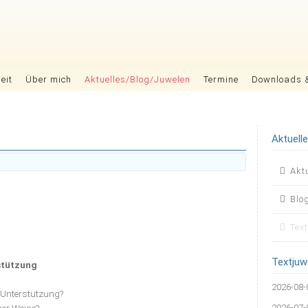
eit
Über mich
Aktuelles/Blog/Juwelen
Termine
Downloads 
Aktuell
Nav
Akt
übers
Blo
Tex
Textjuw
stützung
2026-08-
Unterstützung?
2026-07-