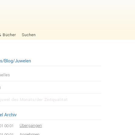
& Bücher
Suchen
es/Blog/Juwelen
igation
uelles
pringen
g
tjuwel des Monats/der Zeitqualität
el Archiv
Übergangen
01 00:01
Annehmen
01 00:01