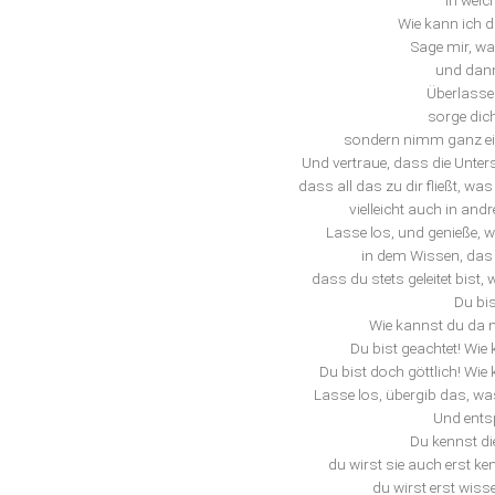
In welc
Wie kann ich d
Sage mir, wa
und dann
Überlasse 
sorge dich
sondern nimm ganz ein
Und vertraue, dass die Unters
dass all das zu dir fließt, w
vielleicht auch in and
Lasse los, und genieße, w
in dem Wissen, das d
dass du stets geleitet bist,
Du bis
Wie kannst du da ni
Du bist geachtet! Wie 
Du bist doch göttlich! Wie
Lasse los, übergib das, was
Und ents
Du kennst di
du wirst sie auch erst ke
du wirst erst wiss