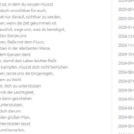
2025-04-
t ist, in dem du wissen musst.
2025-03-
 doch unsichtbar für euch,
et nur darauf, sichtbar zu werden,
2025-02-
en, wenn die Zeit gekommen ist.
2025-01-
auchst, sage uns, was du benötigst,
das Ganze uns.
2024-12-
ben, fließe mit dem Fluss,
2024-11-
tzen in der allerbesten Weise,
dem Ganzen dient.
2024-10-
damit dein Leben leichter fließt.
2024-09-
t kämpfen, musst dich nicht bemühen.
2024-08-
gen, lasse uns die Dinge regeln,
lem zu Wohl.
2024-07-
r, dich zu unterstützen.
2024-06-
b der Leichtigkeit,
ge dann geschehen.
2024-05-
unterstützen,
2024-04-
n dich darum.
 den großen Plan,
2024-03-
terstützen lässt.
2024-02-
 und lasse los,