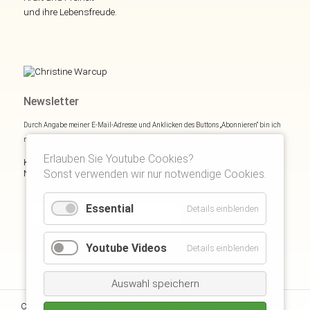
und ihre Lebensfreude.
Newsletter
Durch Angabe meiner E-Mail-Adresse und Anklicken des Buttons „Abonnieren“ bin ich
mich mit
Datenschutzerklärung
einverstanden.
Erlauben Sie Youtube Cookies?
Kostenloses E- und Audiobook & monatliche Inspirationen via
Sonst verwenden wir nur notwendige Cookies.
Newsletter:
Essential
Details einblenden
Youtube Videos
Details einblenden
Auswahl speichern
Kontakt
Impressum
Copyright © 2026 Christine Warcup |
|
|