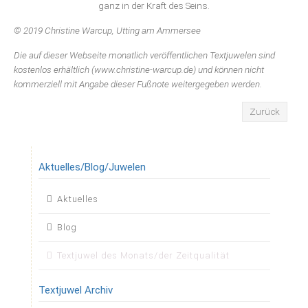
ganz in der Kraft des Seins.
© 2019 Christine Warcup, Utting am Ammersee
Die auf dieser Webseite monatlich veröffentlichen Textjuwelen sind
kostenlos erhältlich (www.christine-warcup.de) und können nicht
kommerziell mit Angabe dieser Fußnote weitergegeben werden.
Zurück
Aktuelles/Blog/Juwelen
Navigation
Aktuelles
überspringen
Blog
Textjuwel des Monats/der Zeitqualität
Textjuwel Archiv