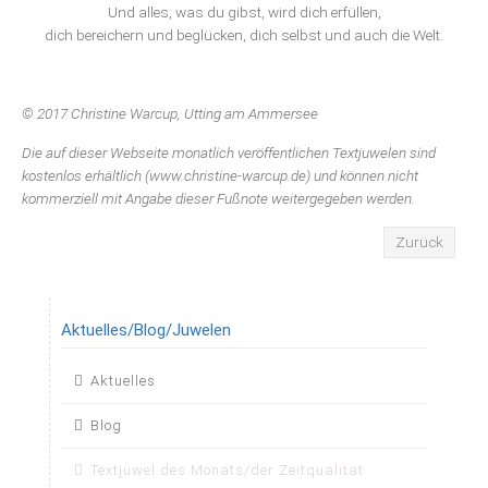
Und alles, was du gibst, wird dich erfüllen,
dich bereichern und beglücken, dich selbst und auch die Welt.
© 2017 Christine Warcup, Utting am Ammersee
Die auf dieser Webseite monatlich veröffentlichen Textjuwelen sind
kostenlos erhältlich (www.christine-warcup.de) und können nicht
kommerziell mit Angabe dieser Fußnote weitergegeben werden.
Zurück
Aktuelles/Blog/Juwelen
Navigation
Aktuelles
überspringen
Blog
Textjuwel des Monats/der Zeitqualität