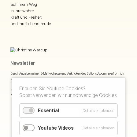
auf ihrem Weg
in ihre wahre
Kraft und Freiheit
und ihre Lebensfreude.
Newsletter
Durch Angabe meiner E-Mail-Adresse und Anklicken des Buttons „Abonnieren“ bin ich
mich mit
Datenschutzerklärung
einverstanden.
Erlauben Sie Youtube Cookies?
Kostenloses E- und Audiobook & monatliche Inspirationen via
Sonst verwenden wir nur notwendige Cookies.
Newsletter:
Essential
Details einblenden
Youtube Videos
Details einblenden