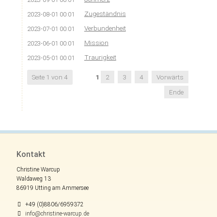
Zugeständnis
2023-08-01 00:01
Verbundenheit
2023-07-01 00:01
Mission
2023-06-01 00:01
Traurigkeit
2023-05-01 00:01
Seite 1 von 4
1
2
3
4
Vorwärts
Ende
Kontakt
Christine Warcup
Waldaweg 13
86919 Utting am Ammersee
+49 (0)8806/6959372
info@christine-warcup.de