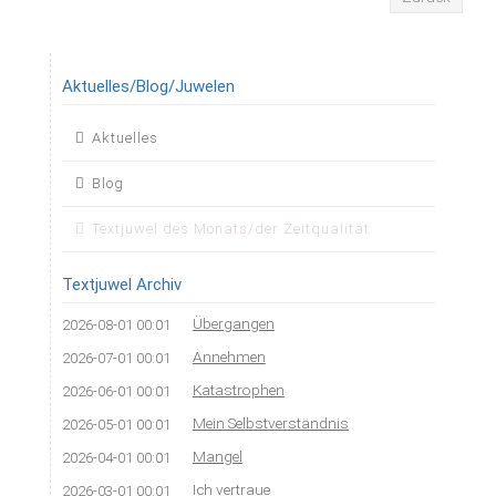
Aktuelles/Blog/Juwelen
Navigation
Aktuelles
überspringen
Blog
Textjuwel des Monats/der Zeitqualität
Textjuwel Archiv
Übergangen
2026-08-01 00:01
Annehmen
2026-07-01 00:01
Katastrophen
2026-06-01 00:01
Mein Selbstverständnis
2026-05-01 00:01
Mangel
2026-04-01 00:01
Ich vertraue
2026-03-01 00:01