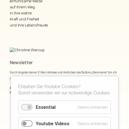
einfühlsame Weise
auf ihrem Weg
in ihre wahre
Kraft und Freiheit
und ihre Lebensfreude.
Newsletter
Durch Angabe meiner E-Mail-Adresse und Anklicken des Buttons „Abonnieren“ bin ich
mich mit
Datenschutzerklärung
einverstanden.
Erlauben Sie Youtube Cookies?
Kostenloses E- und Audiobook & monatliche Inspirationen via
Newsletter:
Sonst verwenden wir nur notwendige Cookies.
Essential
Details einblenden
Youtube Videos
Details einblenden