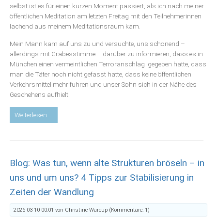
selbst ist es für einen kurzen Moment passiert, als ich nach meiner
öffentlichen Meditation am letzten Freitag mit den Teilnehmerinnen
lachend aus meinem Meditationsraum kam.
Mein Mann kam auf uns zu und versuchte, uns schonend –
allerdings mit Grabesstimme – darüber zu informieren, dass es in
München einen vermeintlichen Terroranschlag gegeben hatte, dass
man die Täter noch nicht gefasst hatte, dass keine öffentlichen
Verkehrsmittel mehr fuhren und unser Sohn sich in der Nähe des
Geschehens aufhielt.
Blog:
Weiterlesen …
6
Wege
aus
dem
Blog: Was tun, wenn alte Strukturen bröseln – in
Feld
der
uns und um uns? 4 Tipps zur Stabilisierung in
Angst
Zeiten der Wandlung
(Blog
von
2026-03-10 00:01
von Christine Warcup (Kommentare: 1)
2016,