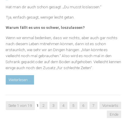
und
Hat man dir auch schon gesagt: „Du musst loslassen.“
dankbar
genießen
Tja, einfach gesagt, weniger leicht getan.
Warum fällt es uns so schwer, loszulassen?
Wenn wir einmal bedenken, dass wir nichts, aber auch gar nichts
nach diesem Leben mitnehmen können, dann ist es schon
erstaunlich, wie sehr wir an Dingen hängen. „Man könnte es
vielleicht noch mal gebrauchen.“ Also wird es noch mal in den
Schrank gepackt oder auf dem Boden aufgehoben. Vielleicht kennen
einige auch noch den Zusatz „für schlechte Zeiten“.
Blog:
Weiterlesen …
Loslassen,
um
empfangen
zu
Seite 1 von 19
1
2
3
4
5
6
7
Vorwärts
können
Ende