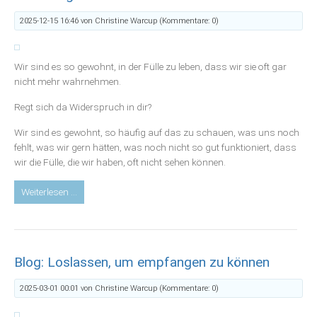
–
in
2025-12-15 16:46
von Christine Warcup (Kommentare: 0)
uns
und
um
Wir sind es so gewohnt, in der Fülle zu leben, dass wir sie oft gar
uns?
nicht mehr wahrnehmen.
4
Regt sich da Widerspruch in dir?
Tipps
zur
Wir sind es gewohnt, so häufig auf das zu schauen, was uns noch
Stabilisierung
fehlt, was wir gern hätten, was noch nicht so gut funktioniert, dass
in
wir die Fülle, die wir haben, oft nicht sehen können.
Zeiten
der
Blog:
Weiterlesen …
Wandlung
Die
Fülle
in
uns
Blog: Loslassen, um empfangen zu können
und
um
2025-03-01 00:01
von Christine Warcup (Kommentare: 0)
uns
erkennen