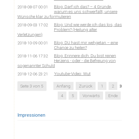
Blog: Darf ich das? – 4 Gründe,
2018-08-07 00:01
warum es uns schwerfällt, unsere
Wünsche klar zu formulieren
Blog: Und wie werde ich das los, das
2018-09-03 17:02
Problem? (Heilung alter
Verletzungen)
Blog: DU hast mir wehgetan – eine
2018-10-09 00:01
Chance zu heilen?
Blog: Erinnere dich: Du bist reinen
2018-11-06 17:32
Herzens - oder - die Befreiung von
sogenannter Schuld
Youtube-Video: Wut
2018-12-06 23:21
Seite 3 von 5
Anfang
Zurück
1
2
3
4
5
Vorwärts
Ende
Impressionen