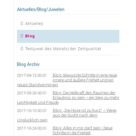
Aktuelles/Blog/Juwelen
Navigation
Aktuelles
überspringen
Blog
Textjuwel des Monats/der Zeitqualität
Blog Archiv
Blog: Bewusste Schritte in eine neue
2017-09-12 00:01
innere und äußere Freiheit und ein
neues Standvermögen
Blog: Die Heilkraft des Raumes der
2017-09-26 00:01
Erlaubnis zu sein – ein Weg zu mehr
Leichtigkeit und Freude
Blog: „Die Hose ist zu kurz“ – Wege
2017-10-10 00:01
aus der Sucht nach dem
Unglücklich-sein
Blog: Alles in mir darf sein - Neue
2017-10-24 00:01
Schritte in die Freiheit