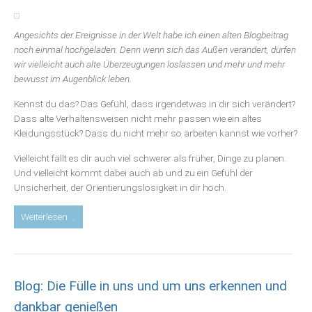
der
sehr
Angesichts der Ereignisse in der Welt habe ich einen alten Blogbeitrag
aktuell
noch einmal hochgeladen. Denn wenn sich das Außen verändert, dürfen
ist)
wir vielleicht auch alte Überzeugungen loslassen und mehr und mehr
bewusst im Augenblick leben.
Kennst du das? Das Gefühl, dass irgendetwas in dir sich verändert?
Dass alte Verhaltensweisen nicht mehr passen wie ein altes
Kleidungsstück? Dass du nicht mehr so arbeiten kannst wie vorher?
Vielleicht fällt es dir auch viel schwerer als früher, Dinge zu planen.
Und vielleicht kommt dabei auch ab und zu ein Gefühl der
Unsicherheit, der Orientierungslosigkeit in dir hoch.
Blog:
Weiterlesen …
Was
tun,
wenn
alte
Blog: Die Fülle in uns und um uns erkennen und
Strukturen
bröseln
dankbar genießen