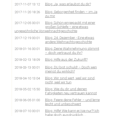
Blog: Ja, was erlaubst du dir?
2017-11-07 13:12
Blog: Geborgenheit finden – im Ja
2017-11-20 18:26
zu mir
Blog: Schön eingepackt mit einer
2017-12-05 00:01
großen Schleife – eine etwas
ungewöhnliche Vorweihnachtgeschichte
Blog: 24. Dezember - Eine etwas
2017-12-19 00:01
andere Weihnachtsgeschichte
Blog: Deine Wahrnehmung stimmt
2018-01-16 00:01
– doch vertraust du ihr?
Blog: Hilfe aus der Zukunft?
2018-02-13 18:09
Blog: DU bist schuld! – Doch wen
2018-03-13 00:01
meinst du wirklich?
Blog: Wir sind wert, weil wir sind,
2018-04-10 13:04
nicht, weil wir tun
Blog: Wie du dir und deinen
2018-05-02 15:50
Fähigkeiten neu vertrauen kannst
Blog: Feiere deine Fehler – und lerne
2018-06-05 01:00
leicht und unbeschwert
Blog: Hilfe! Wie kann er/sie nur?! Ich
2018-07-10 00:01
habe doch ausdrücklich …