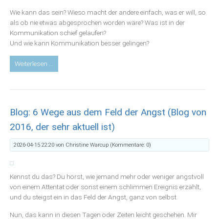
Wie kann das sein? Wieso macht der andere einfach, was er will, so
als ob nie etwas abgesprochen worden wäre? Was ist in der
Kommunikation schief gelaufen?
Und wie kann Kommunikation besser gelingen?
Blog:
Weiterlesen …
„Du
machst
doch
eh,
Blog: 6 Wege aus dem Feld der Angst (Blog von
was
du
2016, der sehr aktuell ist)
willst“
–
2026-04-15 22:20
von Christine Warcup (Kommentare: 0)
4
Tipps
für
Kennst du das? Du hörst, wie jemand mehr oder weniger angstvoll
eine
von einem Attentat oder sonst einem schlimmen Ereignis erzählt,
klare,
und du steigst ein in das Feld der Angst, ganz von selbst.
gelingende
Nun, das kann in diesen Tagen oder Zeiten leicht geschehen. Mir
Kommunikation