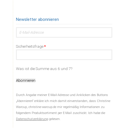
Newsletter abonnieren
E-
Mail-
Adresse
Pflichtfeld
Sicherheitsfrage
*
Was ist die Summe aus 6 und 7?
Abonnieren
Durch Angabe meiner E-Mail-Adresse und Anklicken des Buttons
„Abonnieren“ erkläre ich mich damit einverstanden, dass Christine
Warcup, christine-warcup.de mir regelmäßig Informationen zu
folgendem Produktsortiment per E-Mail zuschickt. Ich habe die
Datenschutzerklärung
gelesen.