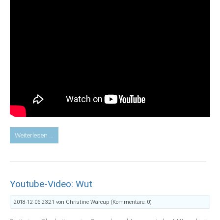
Youtube-
Weiterlesen …
Video:
Selbstheilung
durch
gelenkte
Youtube-Video: Wut
Aufmerksamkeit
2018-12-06 23:21
von Christine Warcup (Kommentare: 0)