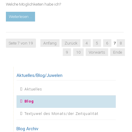
Welche Möglichkeiten habe ich?
Blog:
Weiterlesen …
DU
hast
mir
wehgetan
Seite 7 von 19
Anfang
Zurück
4
5
6
7
8
–
9
10
Vorwärts
Ende
eine
Chance
zu
heilen?
Aktuelles/Blog/Juwelen
Navigation
Aktuelles
überspringen
Blog
Textjuwel des Monats/der Zeitqualität
Blog Archiv