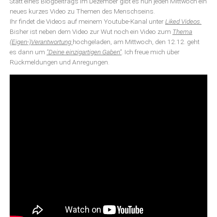
Statt eines Blogbeitrags im Dezember gibt es nun jeden Mittwoch ein
neues kurzes Video zu Themen des Menschseins.
Ihr findet die Videos auf meinem Youtube-Kanal unter
Liked Videos.
Bisher ist neben dem Video zur Wut noch ein Video zum
Thema
(Eigen-)Verantwortung
hochgeladen, am Mittwoch, den 12.12. geht
es dann um
"Deine einzigartigen Gaben"
. Ich freue mich über
Rückmeldungen und Anregungen.