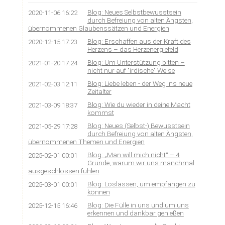
Blog: Neues Selbstbewusstsein
2020-11-06 16:22
durch Befreiung von alten Ängsten,
übernommenen Glaubenssätzen und Energien
Blog: Erschaffen aus der Kraft des
2020-12-15 17:23
Herzens – das Herzenergiefeld
Blog: Um Unterstützung bitten –
2021-01-20 17:24
nicht nur auf "irdische" Weise
Blog: Liebe leben - der Weg ins neue
2021-02-03 12:11
Zeitalter
Blog: Wie du wieder in deine Macht
2021-03-09 18:37
kommst
Blog: Neues (Selbst-) Bewusstsein
2021-05-29 17:28
durch Befreiung von alten Ängsten,
übernommenen Themen und Energien
Blog: „Man will mich nicht“ – 4
2025-02-01 00:01
Gründe, warum wir uns manchmal
ausgeschlossen fühlen
Blog: Loslassen, um empfangen zu
2025-03-01 00:01
können
Blog: Die Fülle in uns und um uns
2025-12-15 16:46
erkennen und dankbar genießen