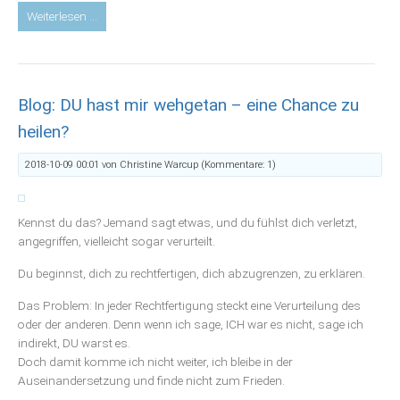
Blog:
Weiterlesen …
Erinnere
dich:
Du
bist
Blog: DU hast mir wehgetan – eine Chance zu
reinen
Herzens
heilen?
-
oder
2018-10-09 00:01
von Christine Warcup (Kommentare: 1)
-
die
Befreiung
Kennst du das? Jemand sagt etwas, und du fühlst dich verletzt,
von
angegriffen, vielleicht sogar verurteilt.
sogenannter
Du beginnst, dich zu rechtfertigen, dich abzugrenzen, zu erklären.
Schuld
Das Problem: In jeder Rechtfertigung steckt eine Verurteilung des
oder der anderen. Denn wenn ich sage, ICH war es nicht, sage ich
indirekt, DU warst es.
Doch damit komme ich nicht weiter, ich bleibe in der
Auseinandersetzung und finde nicht zum Frieden.