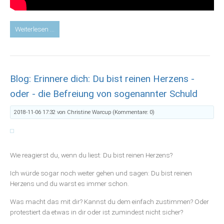
Youtube-
Weiterlesen …
Video:
Wut
Blog: Erinnere dich: Du bist reinen Herzens -
oder - die Befreiung von sogenannter Schuld
2018-11-06 17:32
von Christine Warcup (Kommentare: 0)
Wie reagierst du, wenn du liest: Du bist reinen Herzens?
Ich würde sogar noch weiter gehen und sagen: Du bist reinen
Herzens und du warst es immer schon.
Was macht das mit dir? Kannst du dem einfach zustimmen? Oder
protestiert da etwas in dir oder ist zumindest nicht sicher?