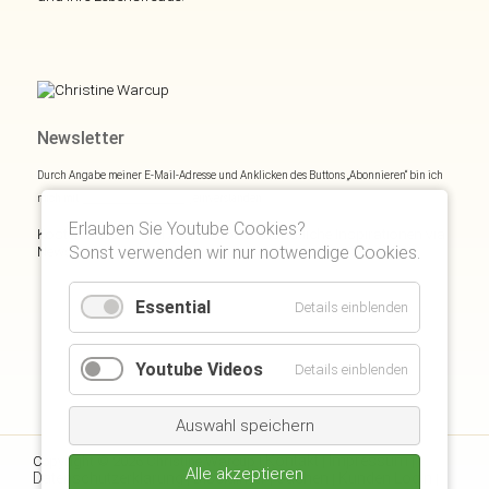
Newsletter
Durch Angabe meiner E-Mail-Adresse und Anklicken des Buttons „Abonnieren“ bin ich
mich mit
Datenschutzerklärung
einverstanden.
Erlauben Sie Youtube Cookies?
Kostenloses E- und Audiobook & monatliche Inspirationen via
Newsletter:
Sonst verwenden wir nur notwendige Cookies.
Essential
Details einblenden
Youtube Videos
Details einblenden
Auswahl speichern
Kontakt
Impressum
Copyright © 2026 Christine Warcup |
|
|
Alle akzeptieren
Datenschutzerklärung
Disclaimer
Suchen
Kunden Login
|
|
|
|