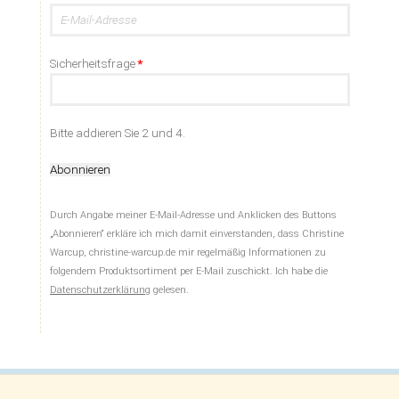
E-
Mail-
Adresse
Pflichtfeld
Sicherheitsfrage
*
Bitte addieren Sie 2 und 4.
Abonnieren
Durch Angabe meiner E-Mail-Adresse und Anklicken des Buttons
„Abonnieren“ erkläre ich mich damit einverstanden, dass Christine
Warcup, christine-warcup.de mir regelmäßig Informationen zu
folgendem Produktsortiment per E-Mail zuschickt. Ich habe die
Datenschutzerklärung
gelesen.