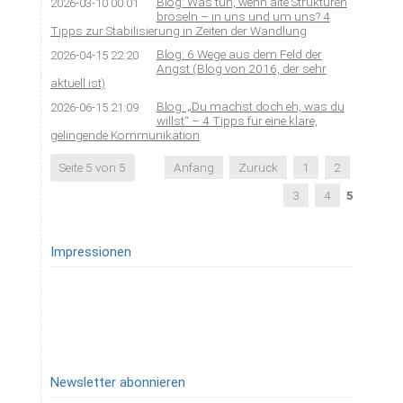
Blog: Was tun, wenn alte Strukturen
2026-03-10 00:01
bröseln – in uns und um uns? 4
Tipps zur Stabilisierung in Zeiten der Wandlung
Blog: 6 Wege aus dem Feld der
2026-04-15 22:20
Angst (Blog von 2016, der sehr
aktuell ist)
Blog: „Du machst doch eh, was du
2026-06-15 21:09
willst“ – 4 Tipps für eine klare,
gelingende Kommunikation
Seite 5 von 5
Anfang
Zurück
1
2
3
4
5
Impressionen
Newsletter abonnieren