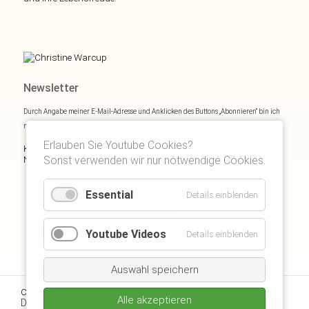
Newsletter
Durch Angabe meiner E-Mail-Adresse und Anklicken des Buttons „Abonnieren“ bin ich
mich mit
Datenschutzerklärung
einverstanden.
Erlauben Sie Youtube Cookies?
Kostenloses E- und Audiobook & monatliche Inspirationen via
Newsletter:
Sonst verwenden wir nur notwendige Cookies.
Essential
Details einblenden
Youtube Videos
Details einblenden
Auswahl speichern
Kontakt
Impressum
Copyright © 2026 Christine Warcup |
|
|
Alle akzeptieren
Datenschutzerklärung
Disclaimer
Suchen
Kunden Login
|
|
|
|