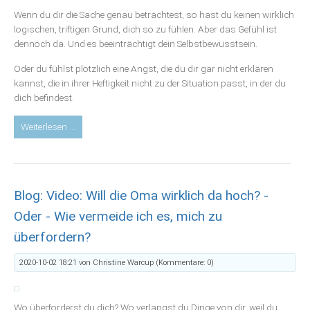
Wenn du dir die Sache genau betrachtest, so hast du keinen wirklich
logischen, triftigen Grund, dich so zu fühlen. Aber das Gefühl ist
dennoch da. Und es beeinträchtigt dein Selbstbewusstsein.
Oder du fühlst plötzlich eine Angst, die du dir gar nicht erklären
kannst, die in ihrer Heftigkeit nicht zu der Situation passt, in der du
dich befindest.
Blog:
Weiterlesen …
Neues
Selbstbewusstsein
durch
Befreiung
Blog: Video: Will die Oma wirklich da hoch? -
von
alten
Oder - Wie vermeide ich es, mich zu
Ängsten,
überfordern?
übernommenen
Glaubenssätzen
2020-10-02 18:21
von Christine Warcup (Kommentare: 0)
und
Energien
Wo überforderst du dich? Wo verlangst du Dinge von dir, weil du