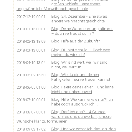
großen Schleife – eine etwas
ungewöhnliche Vorweihnachtgeschichte
Blog: 24. Dezember - Eine etwas
2017-12-19 00:01
andere Weihnachtsgeschichte
Blog: Deine Wahrnehmung stimmt
2018-01-16 00:01
– doch vertraust du ihr?
Blog: Hilfe aus der Zukunft?
2018-02-13 18:09
Blog: DU bist schuld! – Doch wen
2018-03-13 00:01
meinst du wirklich?
Blog: Wir sind wert, weil wir sind,
2018-04-10 13:04
nicht, weil wir tun
Blog: Wie du dir und deinen
2018-05-02 15:50
Fähigkeiten neu vertrauen kannst
Blog: Feiere deine Fehler – und lerne
2018-06-05 01:00
leicht und unbeschwert
Blog: Hilfe! Wie kann er/sie nur?! Ich
2018-07-10 00:01
habe doch ausdrücklich …
Blog: Darf ich das? – 4 Gründe,
2018-08-07 00:01
warum es uns schwerfällt, unsere
Wünsche klar zu formulieren
Blog: Und wie werde ich das los, das
2018-09-03 17:02