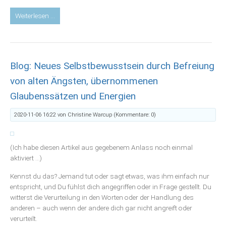
Blog:
Weiterlesen …
Erschaffen
aus
der
Kraft
Blog: Neues Selbstbewusstsein durch Befreiung
des
Herzens
von alten Ängsten, übernommenen
–
Glaubenssätzen und Energien
das
Herzenergiefeld
2020-11-06 16:22
von Christine Warcup (Kommentare: 0)
(Ich habe diesen Artikel aus gegebenem Anlass noch einmal
aktiviert ...)
Kennst du das? Jemand tut oder sagt etwas, was ihm einfach nur
entspricht, und Du fühlst dich angegriffen oder in Frage gestellt. Du
witterst die Verurteilung in den Worten oder der Handlung des
anderen – auch wenn der andere dich gar nicht angreift oder
verurteilt.