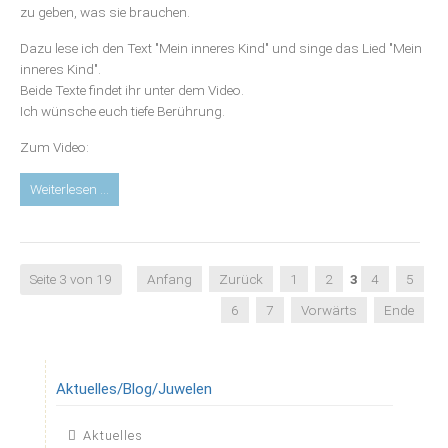
zu geben, was sie brauchen.
abzuwerten
Dazu lese ich den Text "Mein inneres Kind" und singe das Lied "Mein
inneres Kind".
Beide Texte findet ihr unter dem Video.
Ich wünsche euch tiefe Berührung.
Zum Video:
Blog:
Weiterlesen …
Video:
Wie
kömnen
innere
Seite 3 von 19
Anfang
Zurück
1
2
3
4
5
Kinder
6
7
Vorwärts
Ende
heilen?
Aktuelles/Blog/Juwelen
Navigation
Aktuelles