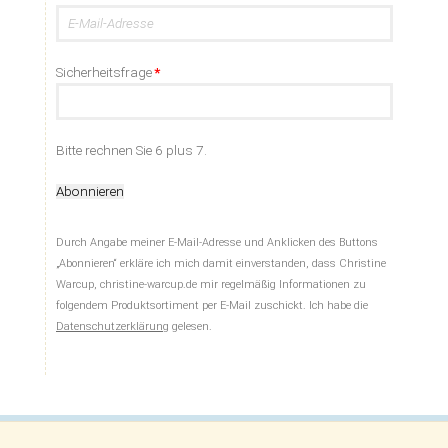
E-
Mail-
Adresse
Pflichtfeld
Sicherheitsfrage
*
Bitte rechnen Sie 6 plus 7.
Abonnieren
Durch Angabe meiner E-Mail-Adresse und Anklicken des Buttons
„Abonnieren“ erkläre ich mich damit einverstanden, dass Christine
Warcup, christine-warcup.de mir regelmäßig Informationen zu
folgendem Produktsortiment per E-Mail zuschickt. Ich habe die
Datenschutzerklärung
gelesen.