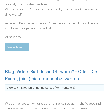
meinst, du müsstest sie tun?
Wo fragst du im Außen gar nicht nach, ob man wirlich etwas von
dir erwartet?
An einem Beispiel aus meiner Arbeit verdeutliche ich das Thema
von Erwartungen an uns selbst ...
Zum Video:
Blog:
Weiterlesen …
Video:
Will
die
Oma
Blog: Video: Bist du ein Ohrwurm? - Oder: Die
wirklich
da
Kunst, (sich) nicht mehr abzuwerten
hoch?
-
2020-09-01 13:09
von Christine Warcup (Kommentare: 2)
Oder
-
Wie
Wie schnell werten wir uns ab und merken es gar nicht. Wie schnell
vermeide
verurteilen wir uns, weil wir so hohe Erwartungen an uns