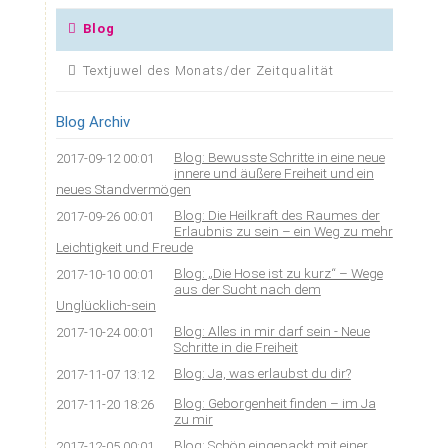
überspringen
Blog
Textjuwel des Monats/der Zeitqualität
Blog Archiv
Blog: Bewusste Schritte in eine neue
2017-09-12 00:01
innere und äußere Freiheit und ein
neues Standvermögen
Blog: Die Heilkraft des Raumes der
2017-09-26 00:01
Erlaubnis zu sein – ein Weg zu mehr
Leichtigkeit und Freude
Blog: „Die Hose ist zu kurz“ – Wege
2017-10-10 00:01
aus der Sucht nach dem
Unglücklich-sein
Blog: Alles in mir darf sein - Neue
2017-10-24 00:01
Schritte in die Freiheit
Blog: Ja, was erlaubst du dir?
2017-11-07 13:12
Blog: Geborgenheit finden – im Ja
2017-11-20 18:26
zu mir
Blog: Schön eingepackt mit einer
2017-12-05 00:01