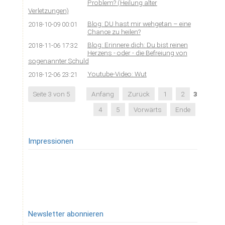
Problem? (Heilung alter
Verletzungen)
Blog: DU hast mir wehgetan – eine
2018-10-09 00:01
Chance zu heilen?
Blog: Erinnere dich: Du bist reinen
2018-11-06 17:32
Herzens - oder - die Befreiung von
sogenannter Schuld
Youtube-Video: Wut
2018-12-06 23:21
Seite 3 von 5
Anfang
Zurück
1
2
3
4
5
Vorwärts
Ende
Impressionen
Newsletter abonnieren