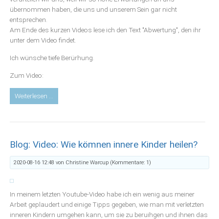
ich
übernommen haben, die uns und unserem Sein gar nicht
es,
entsprechen.
mich
Am Ende des kurzen Videos lese ich den Text "Abwertung", den ihr
zu
unter dem Video findet.
überfordern?
Ich wünsche tiefe Berürhung.
Zum Video:
Blog:
Weiterlesen …
Video:
Bist
du
ein
Blog: Video: Wie kömnen innere Kinder heilen?
Ohrwurm?
-
2020-08-16 12:48
von Christine Warcup (Kommentare: 1)
Oder:
Die
Kunst,
In meinem letzten Youtube-Video habe ich ein wenig aus meiner
(sich)
Arbeit geplaudert und einige Tipps gegeben, wie man mit verletzten
nicht
inneren Kindern umgehen kann, um sie zu beruihgen und ihnen das
mehr