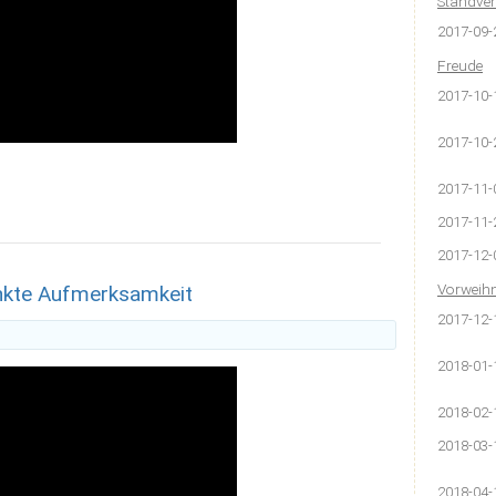
Standve
2017-09-
Freude
2017-10-
2017-10-
2017-11-
2017-11-
2017-12-
Vorweih
enkte Aufmerksamkeit
2017-12-
2018-01-
2018-02-
2018-03-
2018-04-