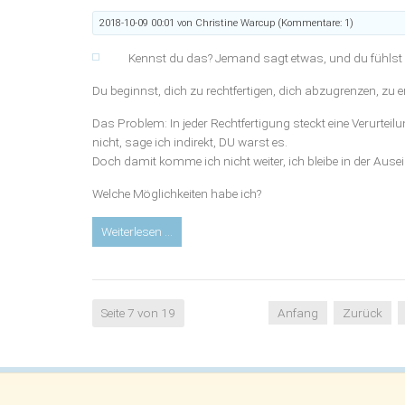
Herzens
2018-10-09 00:01
von Christine Warcup (Kommentare: 1)
-
oder
Kennst du das? Jemand sagt etwas, und du fühlst dich
-
die
Du beginnst, dich zu rechtfertigen, dich abzugrenzen, zu e
Befreiung
Das Problem: In jeder Rechtfertigung steckt eine Verurtei
von
nicht, sage ich indirekt, DU warst es.
sogenannter
Doch damit komme ich nicht weiter, ich bleibe in der Aus
Schuld
Welche Möglichkeiten habe ich?
Blog:
Weiterlesen …
DU
hast
mir
wehgetan
Seite 7 von 19
Anfang
Zurück
–
eine
Chance
zu
heilen?