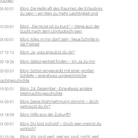
rmögen
Blog: Die Heilkraft des Raumes der Erlaubnis
26 00:01
zu sein – ein Weg zu mehr Leichtigkeit und
Blog: „Die Hose ist zu kurz“ – Wege aus der
10 00:01
Sucht nach dem Unglücklich-sein
Blog: Alles in mir darf sein - Neue Schritte in
24 00:01
die Freiheit
Blog: Ja, was erlaubst du dir?
07 13:12
Blog: Geborgenheit finden – im Ja zu mir
20 18:26
Blog: Schön eingepackt mit einer großen
05 00:01
Schleife – eine etwas ungewöhnliche
nachtgeschichte
Blog: 24. Dezember - Eine etwas andere
19 00:01
Weihnachtsgeschichte
Blog: Deine Wahrnehmung stimmt – doch
16 00:01
vertraust du ihr?
Blog: Hilfe aus der Zukunft?
13 18:09
Blog: DU bist schuld! – Doch wen meinst du
13 00:01
wirklich?
Blog: Wir sind wert, weil wir sind, nicht, weil
10 13:04