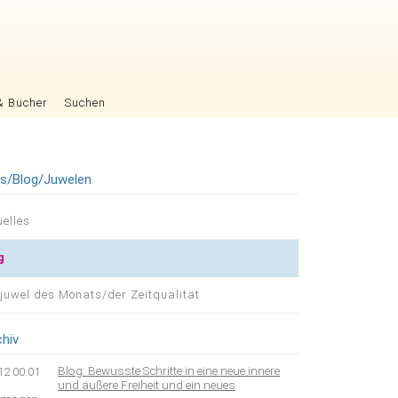
& Bücher
Suchen
es/Blog/Juwelen
igation
uelles
pringen
g
tjuwel des Monats/der Zeitqualität
chiv
Blog: Bewusste Schritte in eine neue innere
12 00:01
und äußere Freiheit und ein neues