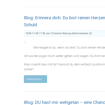
Wut
Blog: Erinnere dich: Du bist reinen Herze
Schuld
2018-11-06 17:32
von Christine Warcup (Kommentare: 0)
Wie reagierst du, wenn du liest: Du bist reinen Herz
Ich würde sogar noch weiter gehen und sagen: Du bist r
Was macht das mit dir? Kannst du dem einfach zustimmen?
sicher?
Blog:
Weiterlesen …
Erinnere
dich:
Du
bist
Blog: DU hast mir wehgetan – eine Chanc
reinen