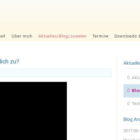
eit
Über mich
Aktuelles/Blog/Juwelen
Termine
Downloads 
lich zu?
Aktuell
Nav
Akt
übers
Blo
Tex
Blog Ar
2017-09-