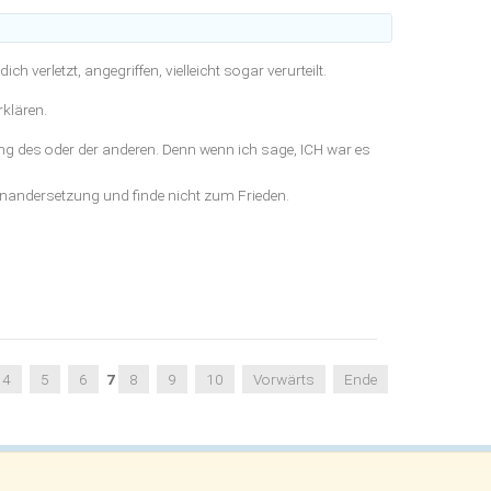
 verletzt, angegriffen, vielleicht sogar verurteilt.
rklären.
lung des oder der anderen. Denn wenn ich sage, ICH war es
einandersetzung und finde nicht zum Frieden.
4
5
6
7
8
9
10
Vorwärts
Ende