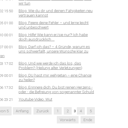
wir tun
Blog: Wie du dir und deinen Fähigkeiten neu
02 15:50
vertrauen kannst
Blog: Feiere deine Fehler – und lerne leicht
05 01:00
und unbeschwert
Blog: Hilfe! Wie kann er/sie nur?! Ich habe
10 00:01
doch ausdrücklich …
Blog: Darf ich das? – 4 Gründe, warum es
07 00:01
uns schwerfällt, unsere Wünsche klar zu
ren
Blog: Und wie werde ich das los, das
03 17:02
Problem? (Heilung alter Verletzungen)
Blog: DU hast mir wehgetan – eine Chance
09 00:01
zu heilen?
Blog: Erinnere dich: Du bist reinen Herzens -
06 17:32
oder - die Befreiung von sogenannter Schuld
Youtube-Video: Wut
06 23:21
 von 5
Anfang
Zurück
1
2
3
4
5
Vorwärts
Ende