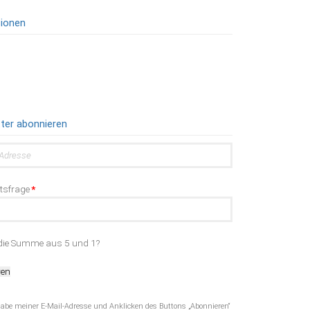
ionen
ter abonnieren
d
itsfrage
*
die Summe aus 5 und 1?
ren
be meiner E-Mail-Adresse und Anklicken des Buttons „Abonnieren“