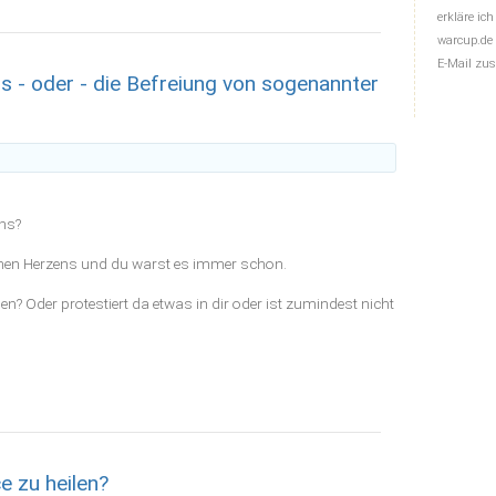
erkläre ic
warcup.de
E-Mail zus
ns - oder - die Befreiung von sogenannter
ens?
einen Herzens und du warst es immer schon.
 Oder protestiert da etwas in dir oder ist zumindest nicht
e zu heilen?