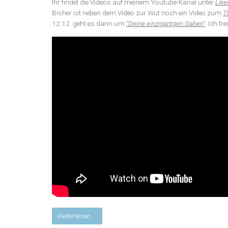
Ihr findet die Videos auf meinem Youtube-Kanal unter
Like
Bisher ist neben dem Video zur Wut noch ein Video zum
T
12.12. geht es dann um
"Deine einzigartigen Gaben"
. Ich 
Youtube-
Weiterlesen …
Video: