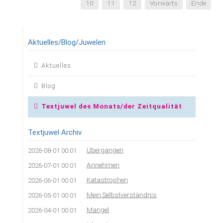
10
11
12
Vorwärts
Ende
Aktuelles/Blog/Juwelen
Navigation
Aktuelles
überspringen
Blog
Textjuwel des Monats/der Zeitqualität
Textjuwel Archiv
Übergangen
2026-08-01 00:01
Annehmen
2026-07-01 00:01
Katastrophen
2026-06-01 00:01
Mein Selbstverständnis
2026-05-01 00:01
Mangel
2026-04-01 00:01