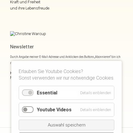
Kraft und Freiheit
und ihre Lebensfreude.
Newsletter
Durch Angabe meiner E-Mail-Adresse und Anklicken des Buttons „Abonnieren“ bin ich
mich mit
Datenschutzerklärung
einverstanden.
Erlauben Sie Youtube Cookies?
Kostenloses E- und Audiobook & monatliche Inspirationen via
Newsletter:
Sonst verwenden wir nur notwendige Cookies.
Essential
Details einblenden
Youtube Videos
Details einblenden
Auswahl speichern