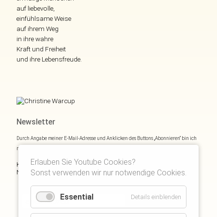
auf liebevolle,
einfühlsame Weise
auf ihrem Weg
in ihre wahre
Kraft und Freiheit
und ihre Lebensfreude.
Newsletter
Durch Angabe meiner E-Mail-Adresse und Anklicken des Buttons „Abonnieren“ bin ich
mich mit
Datenschutzerklärung
einverstanden.
Erlauben Sie Youtube Cookies?
Kostenloses E- und Audiobook & monatliche Inspirationen via
Sonst verwenden wir nur notwendige Cookies.
Newsletter:
Essential
Details einblenden