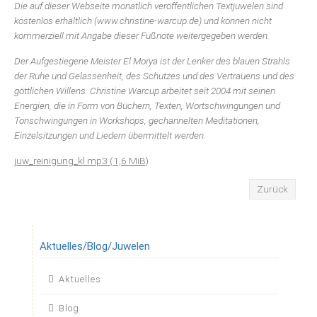
Die auf dieser Webseite monatlich veröffentlichen Textjuwelen sind
kostenlos erhältlich (www.christine-warcup.de) und können nicht
kommerziell mit Angabe dieser Fußnote weitergegeben werden.
Der Aufgestiegene Meister El Morya ist der Lenker des blauen Strahls
der Ruhe und Gelassenheit, des Schutzes und des Vertrauens und des
göttlichen Willens. Christine Warcup arbeitet seit 2004 mit seinen
Energien, die in Form von Büchern, Texten, Wortschwingungen und
Tonschwingungen in Workshops, gechannelten Meditationen,
Einzelsitzungen und Liedern übermittelt werden.
juw_reinigung_kl.mp3
(1,6 MiB)
Zurück
Aktuelles/Blog/Juwelen
Navigation
Aktuelles
überspringen
Blog