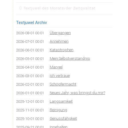
Textjuwel des Monats/der Zeitqualität
Textjuwel Archiv
Übergangen
2026-08-01 00:01
Annehmen
2026-07-01 00:01
Katastrophen
2026-06-01 00:01
Mein Selbstverständnis
2026-05-01 00:01
Mangel
2026-04-01 00:01
Ich vertraue
2026-03-01 00:01
Schöpfermacht
2026-02-01 00:01
Neues Jahr, was bringst du mir?
2026-01-01 00:01
Langsamkeit
2025-12-01 00:01
Reinigung
2025-11-01 00:01
Genussfähgkeit
2025-10-01 00:01
Innehalten
2025-09-21 00:01