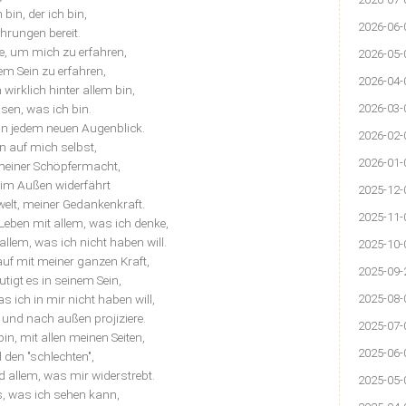
h bin, der ich bin,
2026-06-
ahrungen bereit.
de, um mich zu erfahren,
2026-05-
m Sein zu erfahren,
2026-04-
wirklich hinter allem bin,
sen, was ich bin.
2026-03-
in jedem neuen Augenblick.
2026-02-
in auf mich selbst,
2026-01-
 meiner Schöpfermacht,
 im Außen widerfährt
2025-12-
welt, meiner Gedankenkraft.
2025-11-
Leben mit allem, was ich denke,
 allem, was ich nicht haben will.
2025-10-
uf mit meiner ganzen Kraft,
2025-09-
utigt es in seinem Sein,
s ich in mir nicht haben will,
2025-08-
und nach außen projiziere.
2025-07-
bin, mit allen meinen Seiten,
2025-06-
 den "schlechten",
nd allem, was mir widerstrebt.
2025-05-
les, was ich sehen kann,