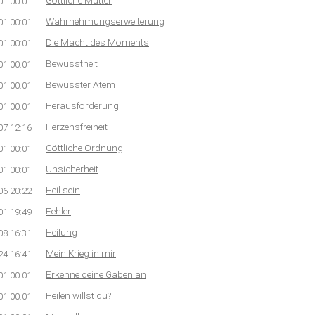
Göttliche Mutter
01 00:01
Wahrnehmungserweiterung
01 00:01
Die Macht des Moments
01 00:01
Bewusstheit
01 00:01
Bewusster Atem
01 00:01
Herausforderung
01 00:01
Herzensfreiheit
07 12:16
Göttliche Ordnung
01 00:01
Unsicherheit
01 00:01
Heil sein
06 20:22
Fehler
01 19:49
Heilung
08 16:31
Mein Krieg in mir
24 16:41
Erkenne deine Gaben an
01 00:01
Heilen willst du?
01 00:01