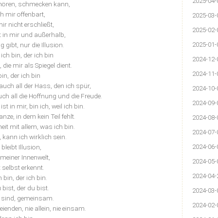
2025-04-
, hören, schmecken kann,
ch mir offenbart,
2025-03-
ir nicht erschließt,
2025-02-
st in mir und außerhalb,
 gibt, nur die Illusion.
2025-01-
 ich bin, der ich bin
2024-12-
, die mir als Spiegel dient.
2024-11-
bin, der ich bin
, auch all der Hass, den ich spür,
2024-10-
 auch all die Hoffnung und die Freude.
2024-09-
t in mir, bin ich, weil ich bin.
ze, in dem kein Teil fehlt.
2024-08-
eit mit allem, was ich bin.
2024-07-
 kann ich wirklich sein.
bleibt Illusion,
2024-06-
 meiner Innenwelt,
2024-05-
t selbst erkennt.
2024-04-
h bin, der ich bin.
 bist, der du bist.
2024-03-
r sind, gemeinsam.
2024-02-
Seienden, nie allein, nie einsam.