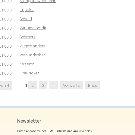
Mangelbewusstsein
01 00:01
Impulse
01 00:01
Schuld
01 00:01
Wir sind bei dir
01 00:01
Schmerz
01 00:01
Zugeständnis
01 00:01
Verbundenheit
01 00:01
Mission
01 00:01
Traurigkeit
01 00:01
 von 4
1
2
3
4
Vorwärts
Ende
Newsletter
Durch Angabe meiner E-Mail-Adresse und Anklicken des