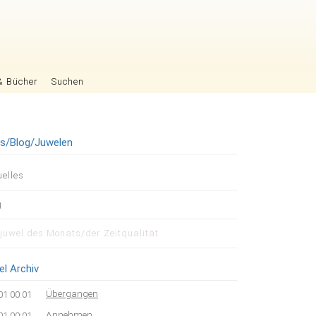
& Bücher
Suchen
es/Blog/Juwelen
igation
uelles
pringen
g
tjuwel des Monats/der Zeitqualität
el Archiv
Übergangen
01 00:01
Annehmen
01 00:01