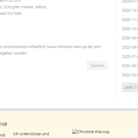
denn ich bin
2024-01-
, Schöpfer meiner selbst,
2023-12-
weil ICH BIN.
2023-11-
2023-10-
2023-09-
n sind kostenlos erhältlich (www.christine-warcup.de) und
2023-08-
gegeben werden.
2023-07-
Zurück
2023-06-
2023-05-
Seite 1
rcup
Ich unterstütze und