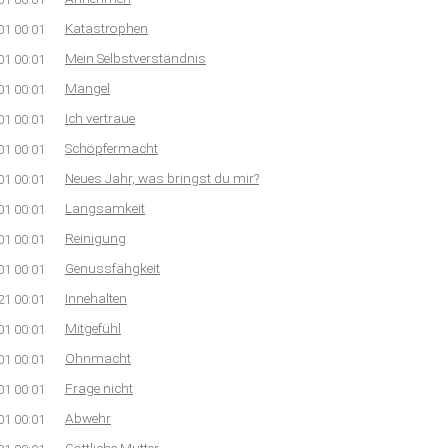
Katastrophen
01 00:01
Mein Selbstverständnis
01 00:01
Mangel
01 00:01
Ich vertraue
01 00:01
Schöpfermacht
01 00:01
Neues Jahr, was bringst du mir?
01 00:01
Langsamkeit
01 00:01
Reinigung
01 00:01
Genussfähgkeit
01 00:01
Innehalten
21 00:01
Mitgefühl
01 00:01
Ohnmacht
01 00:01
Frage nicht
01 00:01
Abwehr
01 00:01