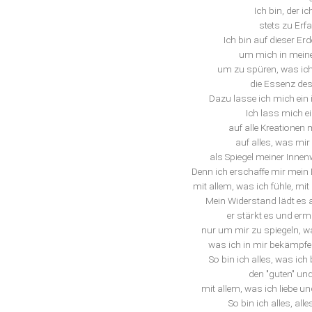
Ich bin, der ic
stets zu Erf
Ich bin auf dieser Er
um mich in meine
um zu spüren, was ich 
die Essenz des
Dazu lasse ich mich ein 
Ich lass mich e
auf alle Kreationen
auf alles, was mir
als Spiegel meiner Innen
Denn ich erschaffe mir mein 
mit allem, was ich fühle, mit
Mein Widerstand lädt es a
er stärkt es und erm
nur um mir zu spiegeln, wa
was ich in mir bekämpfe 
So bin ich alles, was ich 
den "guten" und
mit allem, was ich liebe u
So bin ich alles, al