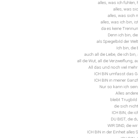
alles, was ich fühlen
alles, was si
alles, was sich m
alles, was ich bin, i
da es keine Trennung
Denn ich bin, die
als Spiegelbild der Welt
Ich bin, die 
auch all die Liebe, die ich bin
all die Wut, all die Verzweiflung,
All das und noch viel mehr is
ICH BIN umfasst das Gan
ICH BIN in meiner Ganzh
Nur so kann ich sein,
Alles andere 
bleibt Trugbild
die sich nich
ICH BIN, die ic
DU BIST, die du
WIR SIND, die wi
ICH BIN in der Einheit alles 