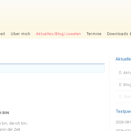
eit
Über mich
Aktuelles/Blog/Juwelen
Termine
Downloads 
Aktuell
Nav
Akt
übers
Blo
Tex
Textjuw
H BIN
2026-08-
h bin, die ich bin,
inn der Zeit.
2026-07-