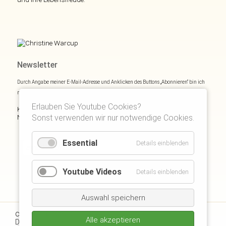
Newsletter
Durch Angabe meiner E-Mail-Adresse und Anklicken des Buttons „Abonnieren“ bin ich
mich mit
Datenschutzerklärung
einverstanden.
Erlauben Sie Youtube Cookies?
Kostenloses E- und Audiobook & monatliche Inspirationen via
Sonst verwenden wir nur notwendige Cookies.
Newsletter:
Essential
Details einblenden
Youtube Videos
Details einblenden
Auswahl speichern
Kontakt
Impressum
Copyright © 2026 Christine Warcup |
|
|
Alle akzeptieren
Datenschutzerklärung
Disclaimer
Suchen
Kunden Login
|
|
|
|