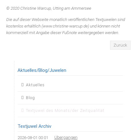
© 2020 Christine Warcup, Utting am Ammersee
Die auf dieser Webseite monatlich veröffentlichen Textjuwelen sind
kostenlos erhältlich (www.christine-warcup.de) und können nicht
kommerziell mit Angabe dieser Fußnote weitergegeben werden.
Zurück
Aktuelles/Blog/Juwelen
Navigation
Aktuelles
überspringen
Blog
Textjuwel des Monats/der Zeitqualität
Textjuwel Archiv
Übergangen
2026-08-01 00:01