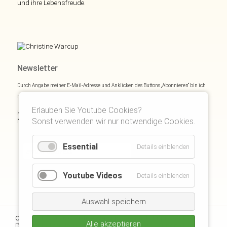
und ihre Lebensfreude.
Newsletter
Durch Angabe meiner E-Mail-Adresse und Anklicken des Buttons „Abonnieren“ bin ich
mich mit
Datenschutzerklärung
einverstanden.
Erlauben Sie Youtube Cookies?
Kostenloses E- und Audiobook & monatliche Inspirationen via
Sonst verwenden wir nur notwendige Cookies.
Newsletter:
Essential
Details einblenden
Youtube Videos
Details einblenden
Auswahl speichern
Kontakt
Impressum
Copyright © 2026 Christine Warcup |
|
|
Alle akzeptieren
Datenschutzerklärung
Disclaimer
Suchen
Kunden Login
|
|
|
|