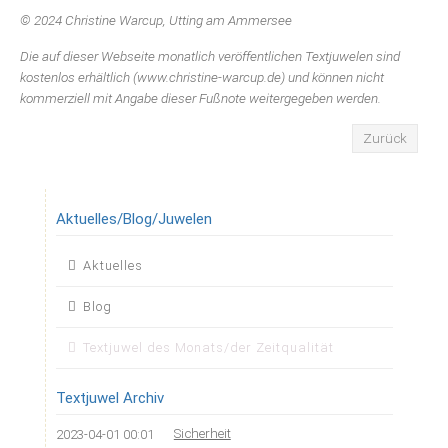
© 2024 Christine Warcup, Utting am Ammersee
Die auf dieser Webseite monatlich veröffentlichen Textjuwelen sind
kostenlos erhältlich (www.christine-warcup.de) und können nicht
kommerziell mit Angabe dieser Fußnote weitergegeben werden.
Zurück
Aktuelles/Blog/Juwelen
Navigation
Aktuelles
überspringen
Blog
Textjuwel des Monats/der Zeitqualität
Textjuwel Archiv
Sicherheit
2023-04-01 00:01