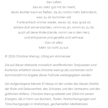
das Leben,
das es stets gut mit dir meint,
desto leichter kann es fließen, da du nichts mehr behinderst,
was zu dir kommen will.
Fühle einfach immer wieder, wie es ist, was grad ist,
erkläre dich einverstanden, nimm es an, nimm es zu dir,
auch all deine Widerstände, nimm sie in dein Herz,
und entspanne und genieße und vertraue.
Das ist alles.
Mehr ist nicht zu tun.
© 2026 Christine Warcup, Utting am Ammersee
Die auf dieser Webseite monatlich veröffentlichen Textjuwelen sind
kostenlos erhältlich (www.christine-warcup.de) und können nicht
kommerziell mit Angabe dieser Fußnote weitergegeben werden.
Der Aufgestiegene Meister El Morya ist der Lenker des blauen Strahls
der Ruhe und Gelassenheit, des Schutzes und des Vertrauens und des
göttlichen Willens. Christine Warcup arbeitet seit 2004 mit seinen
Energien, die in Form von Büchern, Texten, Wortschwingungen und
Tonschwingungen in Workshops, gechannelten Meditationen,