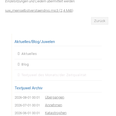
Einzelsitzungen und Liedern übermittelt werden.
juw_meinselbstverstaendnis.mp3
(2,4 MiB)
Zurück
Aktuelles/Blog/Juwelen
Navigation
Aktuelles
überspringen
Blog
Textjuwel des Monats/der Zeitqualität
Textjuwel Archiv
Übergangen
2026-08-01 00:01
Annehmen
2026-07-01 00:01
Katastrophen
2026-06-01 00:01