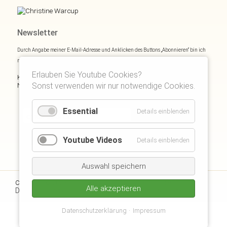
Newsletter
Durch Angabe meiner E-Mail-Adresse und Anklicken des Buttons „Abonnieren“ bin ich
mich mit
Datenschutzerklärung
einverstanden.
Erlauben Sie Youtube Cookies?
Kostenloses E- und Audiobook & monatliche Inspirationen via
Sonst verwenden wir nur notwendige Cookies.
Newsletter:
Essential
Details einblenden
Youtube Videos
Details einblenden
Auswahl speichern
Kontakt
Impressum
Copyright © 2026 Christine Warcup |
|
|
Alle akzeptieren
Datenschutzerklärung
Disclaimer
Suchen
Kunden Login
|
|
|
|
Datenschutzerklärung
Impressum