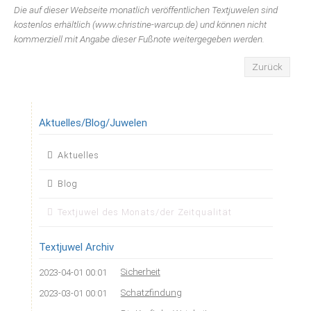
Die auf dieser Webseite monatlich veröffentlichen Textjuwelen sind
kostenlos erhältlich (www.christine-warcup.de) und können nicht
kommerziell mit Angabe dieser Fußnote weitergegeben werden.
Zurück
Aktuelles/Blog/Juwelen
Navigation
Aktuelles
überspringen
Blog
Textjuwel des Monats/der Zeitqualität
Textjuwel Archiv
Sicherheit
2023-04-01 00:01
Schatzfindung
2023-03-01 00:01