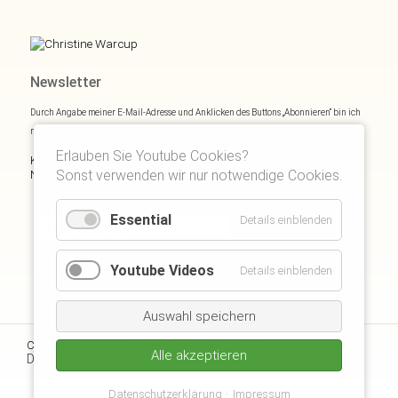
Newsletter
Durch Angabe meiner E-Mail-Adresse und Anklicken des Buttons „Abonnieren“ bin ich
mich mit
Datenschutzerklärung
einverstanden.
Erlauben Sie Youtube Cookies?
Kostenloses E- und Audiobook & monatliche Inspirationen via
Sonst verwenden wir nur notwendige Cookies.
Newsletter:
Essential
Details einblenden
Youtube Videos
Details einblenden
Auswahl speichern
Kontakt
Impressum
Copyright © 2026 Christine Warcup |
|
|
Alle akzeptieren
Datenschutzerklärung
Disclaimer
Suchen
Kunden Login
|
|
|
|
Datenschutzerklärung
Impressum