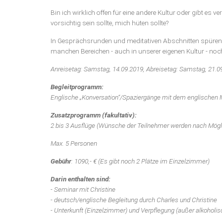
Bin ich wirklich offen für eine andere Kultur oder gibt es 
vorsichtig sein sollte, mich hüten sollte?
In Gesprächsrunden und meditativen Abschnitten spüren 
manchen Bereichen - auch in unserer eigenen Kultur - no
Anreisetag: Samstag, 14.09.2019, Abreisetag: Samstag, 21.0
Begleitprogramm:
Englische „Konversation“/Spaziergänge mit dem englischen 
Zusatzprogramm (fakultativ):
2 bis 3 Ausflüge (Wünsche der Teilnehmer werden nach Mögli
Max. 5 Personen
Gebühr
: 1090,- € (Es gibt noch 2 Plätze im Einzelzimmer)
Darin enthalten sind:
- Seminar mit Christine
- deutsch/englische Begleitung durch Charles und Christine
- Unterkunft (Einzelzimmer) und Verpflegung (außer alkoholi