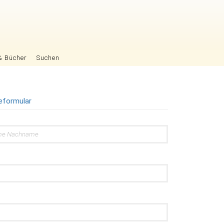
& Bücher
Suchen
eformular
d
d
d