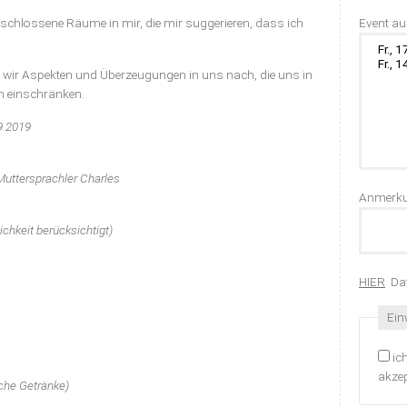
Pflichtfel
Event a
verschlossene Räume in mir, die mir suggerieren, dass ich
wir Aspekten und Überzeugungen in uns nach, die uns in
ch einschränken.
9.2019
Muttersprachler Charles
Anmerk
chkeit berücksichtigt)
HIER
Dat
Pfli
Ein
ic
akzep
sche Getränke)