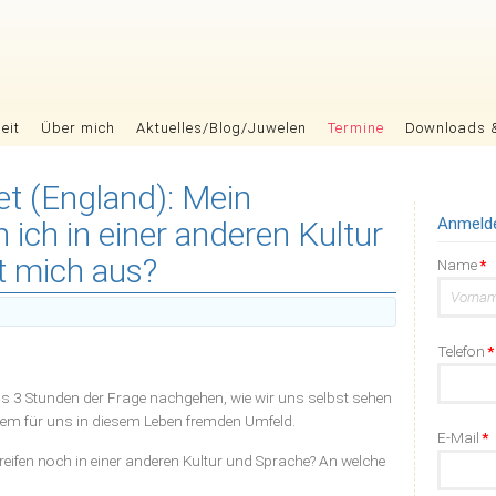
eit
Über mich
Aktuelles/Blog/Juwelen
Termine
Downloads 
t (England): Mein
Anmeld
 ich in einer anderen Kultur
t mich aus?
Pflichtfel
Name
*
Pflichtfel
Telefon
*
is 3 Stunden der Frage nachgehen, wie wir uns selbst sehen
nem für uns in diesem Leben fremden Umfeld.
Pflichtfel
E-Mail
*
ifen noch in einer anderen Kultur und Sprache? An welche