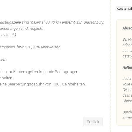
Kostenpf
 Ausflugsziele sind maximal 30-40 km entfernt, z.B. G
lastonbury,
 Wanderungen sind möglich)
Absag
n bietet.)
Bei Ni
oder 
tpreises, bzw. 270,-€ zu überweisen.
binne
getät
isen.
Haftu
rden, außerdem gelten folgende Bedingungen:
ehalten.
Jeder
 eine Bearbeitungsgebühr von 100,-€ einbehalten.
volle
Gesun
dass e
Chris
Durch
Anmel
Zurück