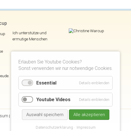
rcup
Ich unterstütze und
ermutige Menschen
se
Erlauben Sie Youtube Cookies?
Sonst verwenden wir nur notwendige Cookies.
reude.
Essential
Details einblenden
Youtube Videos
Details einblenden
Auswahl speichern
Alle akzeptieren
ssum
Datenschutzerklärung
Disclaimer
Suchen
Kunden Login
|
|
|
|
|
Datenschutzerklärung
Impressum