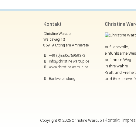
Kontakt
Christine Wa
Christine Warcup
Waldaweg 13
86919 Utting am Ammersee
auf liebevolle,
einfühlsame Wei
+49 (0)8806/6959372
auf ihrem Weg
info@christine-warcup.de
in ihre wahre
www.christine-warcup.de
Kraft und Freiheit
und ihre Lebensf
Bankverbindung
Kontakt
Impre
Copyright © 2026 Christine Warcup |
|