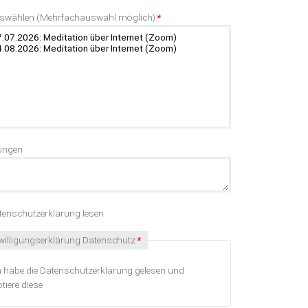
d
uswählen (Mehrfachauswahl möglich)
*
ungen
enschutzerklärung lesen
chtfeld
willigungserklärung Datenschutz
*
h habe die Datenschutzerklärung gelesen und
tiere diese