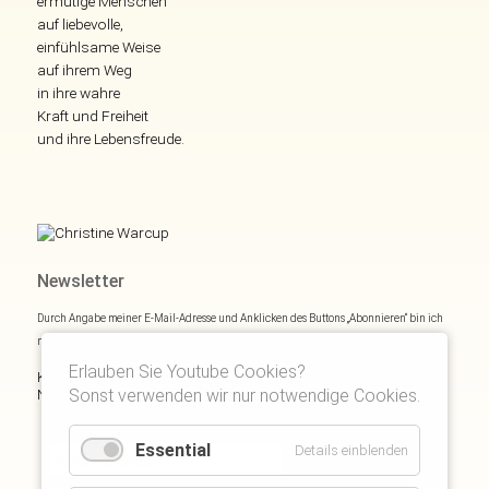
ermutige Menschen
auf liebevolle,
einfühlsame Weise
auf ihrem Weg
in ihre wahre
Kraft und Freiheit
und ihre Lebensfreude.
Newsletter
Durch Angabe meiner E-Mail-Adresse und Anklicken des Buttons „Abonnieren“ bin ich
mich mit
Datenschutzerklärung
einverstanden.
Erlauben Sie Youtube Cookies?
Kostenloses E- und Audiobook & monatliche Inspirationen via
Newsletter:
Sonst verwenden wir nur notwendige Cookies.
Essential
Details einblenden