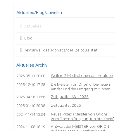
Aktuelles/Blog/Juwelen
Navigation
Aktuelles
überspringen
Blog
Textjuwel des Monats/der Zeitqualität
Aktuelles Archiv
Weitere 2 Meditationen auf Youtube!
2026-05-11 20:00
Die Meister von Orion 6: Die neuen
2025-12-10 17:28
Kinder und der Umgang mit ihnen
Zeitqualität Mai 2025
2025-04-26 11:56
Zeitqualität 2025
2025-01-10 20:38
Neues Video (Meister von Orion)
2024-11-14 12:34
zum Thema "tun, tun, tun statt sein"
Antwort der MEISTER von ORION
2024-11-08 18:19
auf eine Frage zu Zeitlinien und