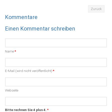
Zurück
Kommentare
Einen Kommentar schreiben
Pflichtfeld
Name
*
Pflichtfeld
E-Mail (wird nicht veröffentlicht)
*
Webseite
Bitte rechnen Sie 4 plus 4.
*