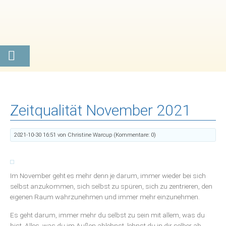
Zeitqualität November 2021
2021-10-30 16:51
von Christine Warcup (Kommentare: 0)
Im November geht es mehr denn je darum, immer wieder bei sich
selbst anzukommen, sich selbst zu spüren, sich zu zentrieren, den
eigenen Raum wahrzunehmen und immer mehr einzunehmen.
Es geht darum, immer mehr du selbst zu sein mit allem, was du
bist. Alles, was du im Außen ablehnst, lehnst du in dir selber ab.