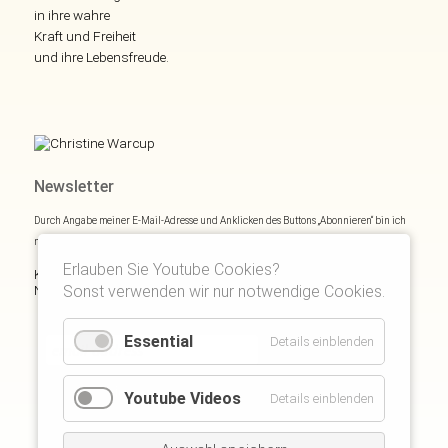
in ihre wahre
Kraft und Freiheit
und ihre Lebensfreude.
Newsletter
Durch Angabe meiner E-Mail-Adresse und Anklicken des Buttons „Abonnieren“ bin ich
mich mit
Datenschutzerklärung
einverstanden.
Erlauben Sie Youtube Cookies?
Kostenloses E- und Audiobook & monatliche Inspirationen via
Sonst verwenden wir nur notwendige Cookies.
Newsletter:
Essential
Details einblenden
Youtube Videos
Details einblenden