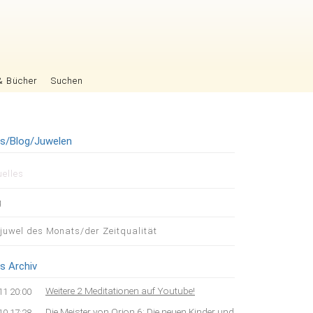
& Bücher
Suchen
es/Blog/Juwelen
igation
uelles
pringen
g
tjuwel des Monats/der Zeitqualität
s Archiv
Weitere 2 Meditationen auf Youtube!
11 20:00
Die Meister von Orion 6: Die neuen Kinder und
10 17:28