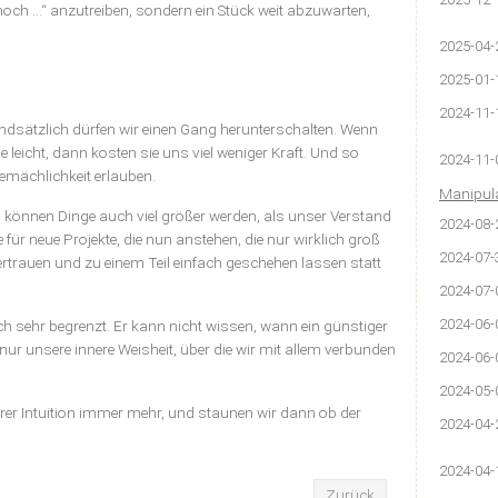
och …“ anzutreiben, sondern ein Stück weit abzuwarten,
2025-04-
2025-01-
2024-11-
undsätzlich dürfen wir einen Gang herunterschalten. Wenn
 leicht, dann kosten sie uns viel weniger Kraft. Und so
2024-11-
Gemächlichkeit erlauben.
Manipula
können Dinge auch viel größer werden, als unser Verstand
2024-08-
für neue Projekte, die nun anstehen, die nur wirklich groß
2024-07-
trauen und zu einem Teil einfach geschehen lassen statt
2024-07-
2024-06-
ch sehr begrenzt. Er kann nicht wissen, wann ein günstiger
 nur unsere innere Weisheit, über die wir mit allem verbunden
2024-06-
2024-05-
rer Intuition immer mehr, und staunen wir dann ob der
2024-04-
2024-04-
Zurück