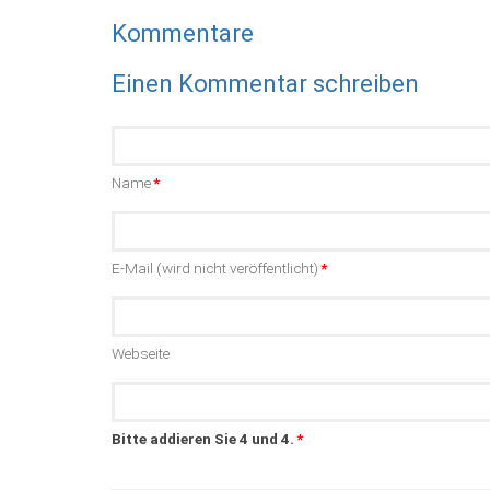
Kommentare
Einen Kommentar schreiben
Pflichtfeld
Name
*
Pflichtfeld
E-Mail (wird nicht veröffentlicht)
*
Webseite
Bitte addieren Sie 4 und 4.
*