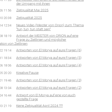
der Umgang mit ihnen
Zeitqualität Mai 2025
26 11:56
Zeitqualität 2025
10 20:38
Neues Video (Meister von Orion) zum Thema
14 12:34
"tun, tun, tun statt sein"
Antwort der MEISTER von ORION auf eine
08 18:19
Frage zu Zeitlinien und möglicher
tion von Zeitlinien
Antworten von El Morya auf eure Fragen (6)
22 19:14
Antworten von El Morya auf eure Fragen (5)
31 18:34
Antworten von El Morya auf eure Fragen (4)
06 18:06
Kreative Pause
05 20:20
Antworten von El Morya auf eure Fragen (3)
01 19:46
Antworten von El Morya auf eure Fragen (2)
08 13:04
Antwort von El Morya auf eine von euch
24 16:44
gestellte Frage
Keine Zeitqualität April 2024 ???
13 21:19