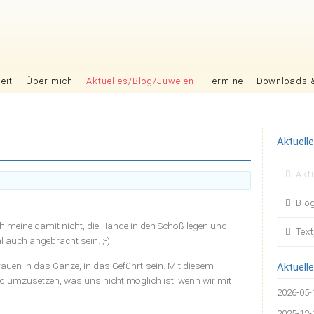
eit
Über mich
Aktuelles/Blog/Juwelen
Termine
Downloads 
Aktuell
Nav
Akt
übers
Blo
h meine damit nicht, die Hände in den Schoß legen und
Tex
 auch angebracht sein. ;-)
trauen in das Ganze, in das Geführt-sein. Mit diesem
Aktuelle
 umzusetzen, was uns nicht möglich ist, wenn wir mit
2026-05-
2025-12-