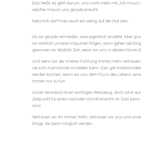
Das heißt, es geht darum, uns nicht mehr mit „Ich muss n
welcher Impuls uns gerade erreicht.
Natürlich darf man auch ein wenig auf der Hut sein,
ob wir gerade vermeiden, was eigentlich ansteht. Aber gr
wir wirklich unseren Impulsen folgen, dann gehen die Dinge
gewinnen wir letztlich Zeit, wenn wir uns in diesem Sinne 
Und wenn wir der inneren Führung immer mehr vertrauen, 
sie sich manchmal vorstellen kann. Das gilt insbesondere 
werden können, wenn wir uns dem Fluss des Lebens anver
immer nur zu tun.
Unser Verstand ist ein wichtiges Werkzeug, doch ist er au
Zeitpunkt für einen nächsten Schritt erreicht ist. Das kann
sind.
Vertrauen wir ihr immer mehr, vertrauen wir uns und unse
Dinge, die dann möglich werden …