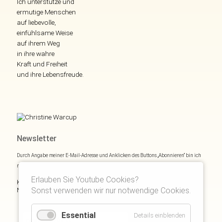
Ich unterstütze und
ermutige Menschen
auf liebevolle,
einfühlsame Weise
auf ihrem Weg
in ihre wahre
Kraft und Freiheit
und ihre Lebensfreude.
Newsletter
Durch Angabe meiner E-Mail-Adresse und Anklicken des Buttons „Abonnieren“ bin ich
mich mit
Datenschutzerklärung
einverstanden.
Erlauben Sie Youtube Cookies?
Kostenloses E- und Audiobook & monatliche Inspirationen via
Sonst verwenden wir nur notwendige Cookies.
Newsletter:
Essential
Details einblenden