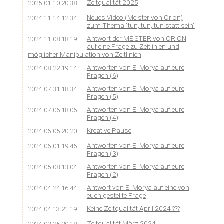
Zeitqualität 2025
2025-01-10 20:38
Neues Video (Meister von Orion)
2024-11-14 12:34
zum Thema "tun, tun, tun statt sein"
Antwort der MEISTER von ORION
2024-11-08 18:19
auf eine Frage zu Zeitlinien und
möglicher Manipulation von Zeitlinien
Antworten von El Morya auf eure
2024-08-22 19:14
Fragen (6)
Antworten von El Morya auf eure
2024-07-31 18:34
Fragen (5)
Antworten von El Morya auf eure
2024-07-06 18:06
Fragen (4)
Kreative Pause
2024-06-05 20:20
Antworten von El Morya auf eure
2024-06-01 19:46
Fragen (3)
Antworten von El Morya auf eure
2024-05-08 13:04
Fragen (2)
Antwort von El Morya auf eine von
2024-04-24 16:44
euch gestellte Frage
Keine Zeitqualität April 2024 ???
2024-04-13 21:19
Zeitqualität März 2024